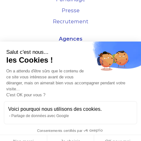
Presse
Recrutement
Agences
4 Rue de la Bourse - 69001 Lyon
Salut c'est nous...
les Cookies !
10 rue d'Austerlitz - 75012 Paris
On a attendu d'être sûrs que le contenu de
ce site vous intéresse avant de vous
* Etude Xerfi 2022 : LES NOUVEAUX DÉFIS DES ADMINISTRATEURS DE BIENS
déranger, mais on aimerait bien vous accompagner pendant votre
À L'HORIZON 2025
visite...
C'est OK pour vous ?
Voici pourquoi nous utilisons des cookies.
Partage de données avec Google
©2026 Plusse. Tous droits réservés.
Consentements certifiés par