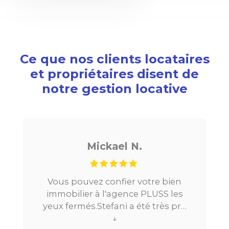
Ce que nos clients locataires
et propriétaires disent de
notre gestion locative
Mickael N.
Vous pouvez confier votre bien
Je c
immobilier à l'agence PLUSS les
Paris,
yeux fermés.Stefani a été très pro
la
tout au long du processus.Très
↓
locat