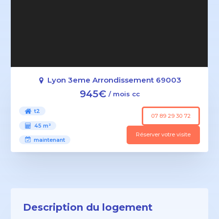
Lyon 3eme Arrondissement 69003
945€
/ mois cc
t2
07 89 29 30 72
45 m²
Réserver votre visite
maintenant
Description du logement