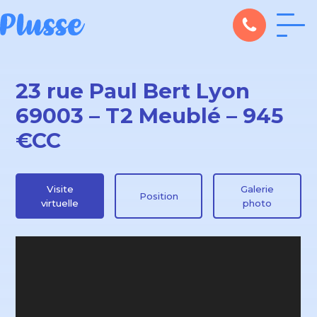
23 rue Paul Bert Lyon
69003 – T2 Meublé – 945
€CC
Visite
Galerie
Position
virtuelle
photo