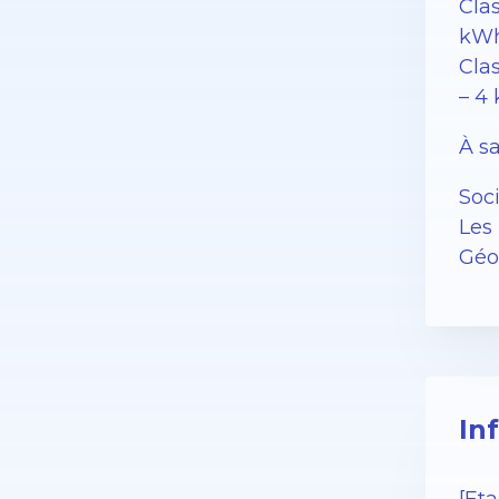
Cla
kWh
Clas
– 4
À sa
Soc
Les 
Géor
In