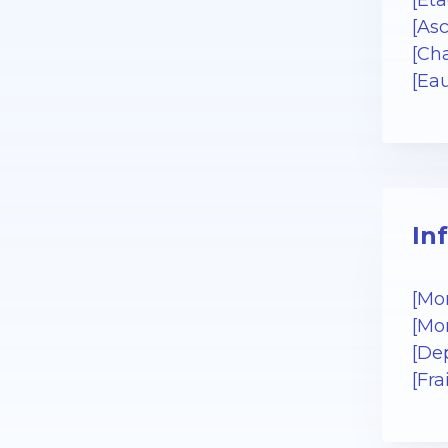
[Eta
[Asc
[Cha
[Ea
In
[Mo
[Mo
[De
[Fr