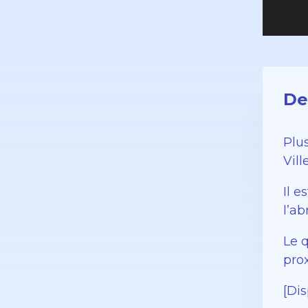
De
Plu
Vil
Il 
l’a
Le 
pro
[Dis