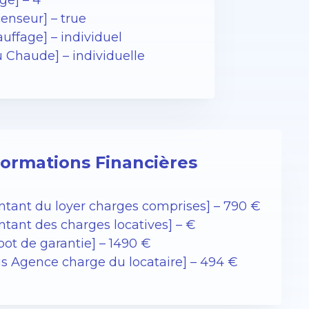
ge] – 4
enseur] – true
uffage] – individuel
u Chaude] – individuelle
formations Financières
ntant du loyer charges comprises] – 790 €
ntant des charges locatives] – €
pot de garantie] – 1490 €
ais Agence charge du locataire] – 494 €