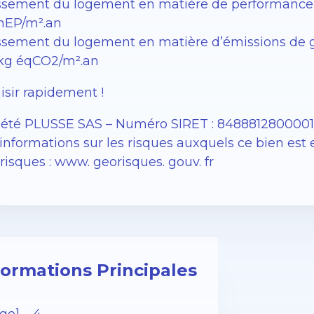
ssement du logement en matière de performance éne
EP/m².an
sement du logement en matière d’émissions de gaz à
 kg éqCO2/m².an
isir rapidement !
iété PLUSSE SAS – ​​Numéro SIRET : 848881280000
informations sur les risques auxquels ce bien est 
isques : www. georisques. gouv. fr
formations Principales