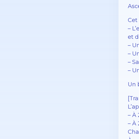
Asc
Cet
– L
et 
– U
– U
– Sa
– U
Un 
[Tra
L’a
– À 
– À 
Cha