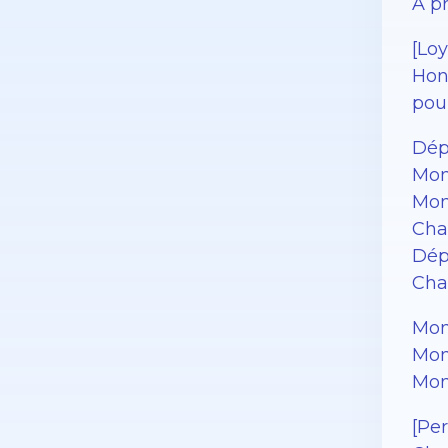
À p
[Loy
Hono
pour
Dép
Mon
Mon
Cha
Dép
Char
Mon
Mon
Mon
[Pe