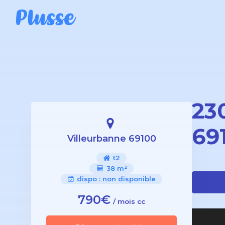
23
69
Villeurbanne 69100
t2
38 m²
dispo :
non disponible
790€
/ mois cc