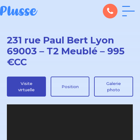
231 rue Paul Bert Lyon
69003 – T2 Meublé – 995
€CC
Visite
Galerie
Position
virtuelle
photo