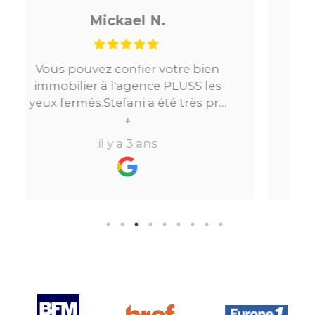
Noé G.
 bien
Je cherchais un appartement sur
S les
Paris, tout s’est très bien passé. De
ès pro
la mise en relation jusqu’à la
.Très
location. Le digital qui fait gagner
↓
re à
beaucoup de temps ne fait pas
il y a 3 ans
ins de
perdre l’aspect humain ce qui est
vraiment bien ! Je recommande
formule
fortement.
aire
bien
sur le