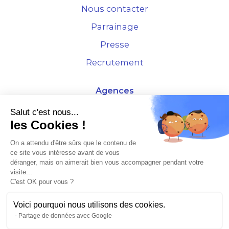
Nous contacter
Parrainage
Presse
Recrutement
Agences
4 Rue de la Bourse - 69001 Lyon
Salut c'est nous...
les Cookies !
10 rue d'Austerlitz - 75012 Paris
On a attendu d'être sûrs que le contenu de
ce site vous intéresse avant de vous
* Etude Xerfi 2022 : LES NOUVEAUX DÉFIS DES ADMINISTRATEURS DE BIENS
déranger, mais on aimerait bien vous accompagner pendant votre
À L'HORIZON 2025
visite...
C'est OK pour vous ?
Voici pourquoi nous utilisons des cookies.
Partage de données avec Google