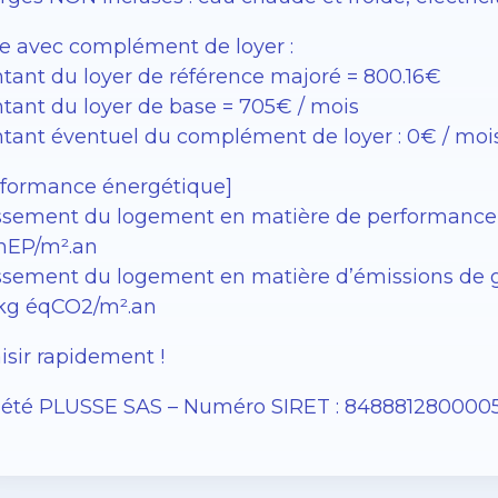
e avec complément de loyer :
tant du loyer de référence majoré = 800.16€
tant du loyer de base = 705€ / mois
tant éventuel du complément de loyer : 0€ / moi
rformance énergétique]
ssement du logement en matière de performance éne
EP/m².an
sement du logement en matière d’émissions de gaz à
 kg éqCO2/m².an
isir rapidement !
iété PLUSSE SAS – ​​Numéro SIRET : 848881280000