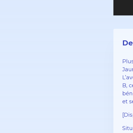
De
Plu
Jau
L’a
B, c
bén
et s
[Dis
Sit