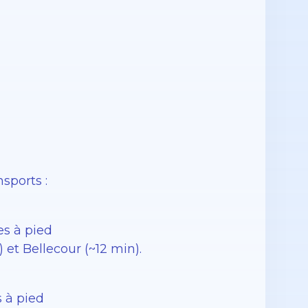
sports :
es à pied
 et Bellecour (~12 min).
s à pied