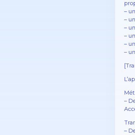
prop
– u
– u
– u
– un
– u
– un
[Tra
L’a
Métr
– D
Accè
Tra
– D