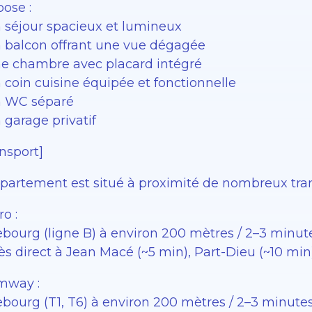
ose :
n séjour spacieux et lumineux
n balcon offrant une vue dégagée
ne chambre avec placard intégré
 coin cuisine équipée et fonctionnelle
n WC séparé
 garage privatif
nsport]
ppartement est situé à proximité de nombreux tran
o :
ebourg (ligne B) à environ 200 mètres / 2–3 minut
s direct à Jean Macé (~5 min), Part-Dieu (~10 min)
mway :
ebourg (T1, T6) à environ 200 mètres / 2–3 minute