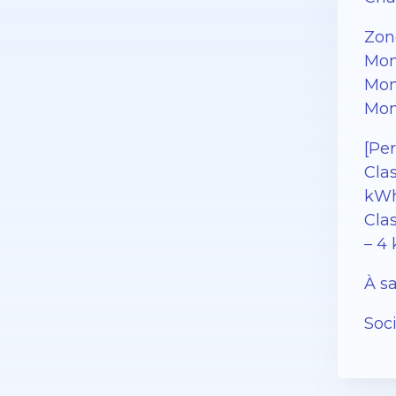
Zon
Mon
Mon
Mon
[Pe
Cla
kWh
Clas
– 4
À sa
Soc