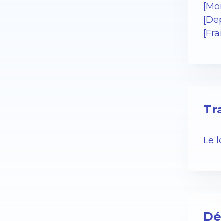
[Mo
[De
[Fr
Tr
Le 
Dé