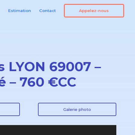
Appelez-nous
n
Estimation
Contact
s LYON 69007 –
é – 760 €CC
Galerie photo