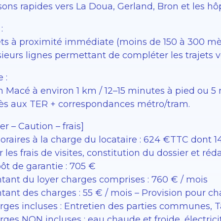
sons rapides vers La Doua, Gerland, Bron et les hô
:
êts à proximité immédiate (moins de 150 à 300 mèt
ieurs lignes permettant de compléter les trajets v
 :
n Macé à environ 1 km / 12–15 minutes à pied ou 5
ès aux TER + correspondances métro/tram.
er – Caution – frais]
raires à la charge du locataire : 624 €TTC dont 14
 les frais de visites, constitution du dossier et réd
ôt de garantie : 705 €
tant du loyer charges comprises : 760 € / mois
tant des charges : 55 € / mois – Provision pour c
rges incluses : Entretien des parties communes,
ges NON incluses : eau chaude et froide, électrici