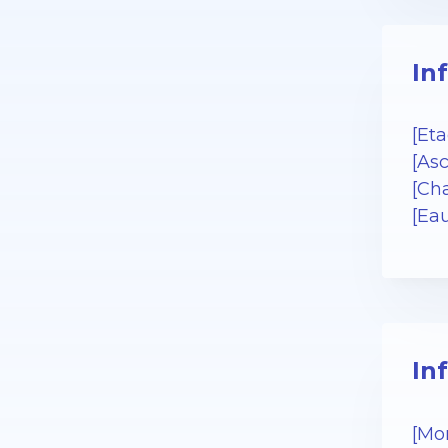
In
[Eta
[Asc
[Cha
[Ea
In
[Mo