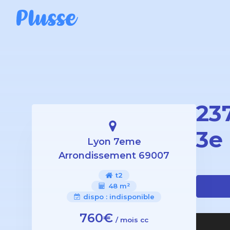
23
3e
Lyon 7eme
Arrondissement 69007
t2
48 m²
dispo :
indisponible
760€
/ mois cc