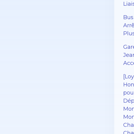
Liai
Bus 
Arr
Plus
Gare
Jea
Acc
[Loy
Hono
pour
Dép
Mon
Mon
Cha
Char