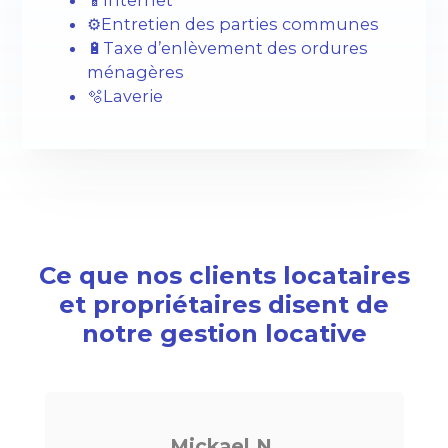
📱Internet
⚙️Entretien des parties communes
🔋Taxe d’enlèvement des ordures
ménagères
🫧Laverie
Ce que nos clients locataires
et propriétaires disent de
notre gestion locative
N.
Noé G.