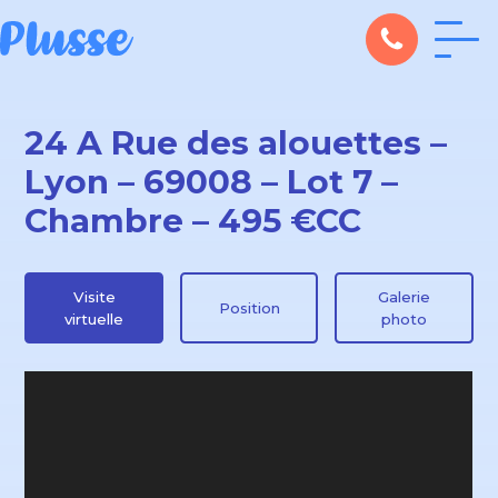
24 A Rue des alouettes –
Lyon – 69008 – Lot 7 –
Chambre – 495 €CC
Visite
Galerie
Position
virtuelle
photo