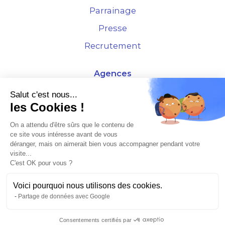
Parrainage
Presse
Recrutement
Agences
4 Rue de la Bourse - 69001 Lyon
Salut c'est nous...
les Cookies !
10 rue d'Austerlitz - 75012 Paris
On a attendu d'être sûrs que le contenu de
ce site vous intéresse avant de vous
* Etude Xerfi 2022 : LES NOUVEAUX DÉFIS DES ADMINISTRATEURS DE BIENS
déranger, mais on aimerait bien vous accompagner pendant votre
À L'HORIZON 2025
visite...
C'est OK pour vous ?
Voici pourquoi nous utilisons des cookies.
Partage de données avec Google
©2026 Plusse. Tous droits réservés.
Consentements certifiés par