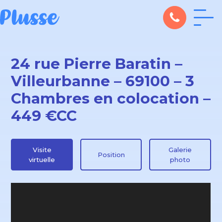
24 rue Pierre Baratin –
Villeurbanne – 69100 – 3
Chambres en colocation –
449 €CC
Visite
Galerie
Position
virtuelle
photo