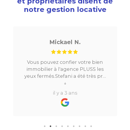
et propriétaires disent de
notre gestion locative
Mickael N.
Vous pouvez confier votre bien
Je che
immobilier à l'agence PLUSS les
Paris, t
yeux fermés.Stefani a été très pro
la m
tout au long du processus.Très
↓
locatio
réactive, elle a su répondre à
beauc
il y a 3 ans
toutes mes questions en moins de
perdre 
24h par email ou par
vraim
téléphone.Pour finir, leur formule
"all inclusive" sans honoraire
supplémentaire est très bien