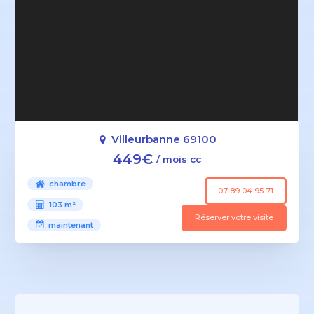
Villeurbanne 69100
449€
/ mois cc
chambre
07 89 04 95 71
103 m²
Réserver votre visite
maintenant