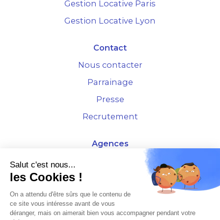
Gestion Locative Paris
Gestion Locative Lyon
Contact
Nous contacter
Parrainage
Presse
Recrutement
Agences
4 Rue de la Bourse - 69001 Lyon
Salut c'est nous...
les Cookies !
10 rue d'Austerlitz - 75012 Paris
On a attendu d'être sûrs que le contenu de
ce site vous intéresse avant de vous
* Etude Xerfi 2022 : LES NOUVEAUX DÉFIS DES ADMINISTRATEURS DE BIENS
déranger, mais on aimerait bien vous accompagner pendant votre
À L'HORIZON 2025