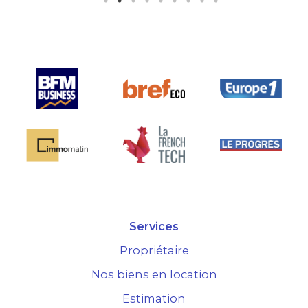
 la seule sur le
hé.
Services
Propriétaire
Nos biens en location
Estimation