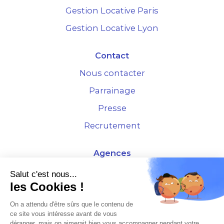
Gestion Locative Paris
Gestion Locative Lyon
Contact
Nous contacter
Parrainage
Presse
Recrutement
Agences
4 Rue de la Bourse - 69001 Lyon
Salut c'est nous...
les Cookies !
10 rue d'Austerlitz - 75012 Paris
On a attendu d'être sûrs que le contenu de
ce site vous intéresse avant de vous
* Etude Xerfi 2022 : LES NOUVEAUX DÉFIS DES ADMINISTRATEURS DE BIENS
déranger, mais on aimerait bien vous accompagner pendant votre