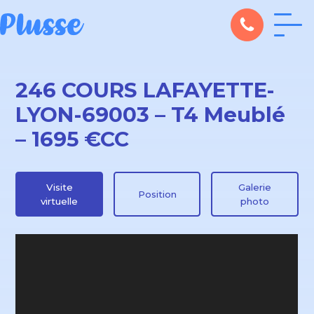
246 COURS LAFAYETTE-
LYON-69003 – T4 Meublé
– 1695 €CC
Visite
Galerie
Position
virtuelle
photo