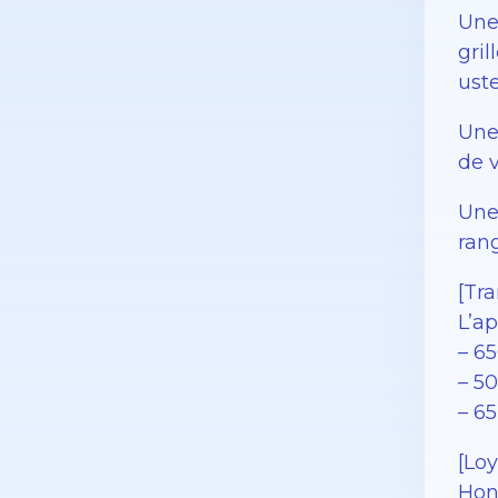
Une
gri
uste
Une
de v
Une
ran
[Tra
L’ap
– 6
– 5
– 6
[Loy
Hono