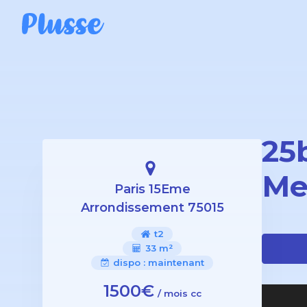
25b
Me
Paris 15Eme
Arrondissement 75015
t2
33 m²
dispo :
maintenant
1500€
/ mois cc