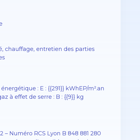
e
é, chauffage, entretien des parties
es
nergétique : E : {{291}} kWhEP/m².an
 effet de serre : B : {{9}} kg
12 – Numéro RCS Lyon B 848 881 280