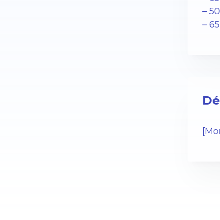
– 5
– 6
Dé
[Mo