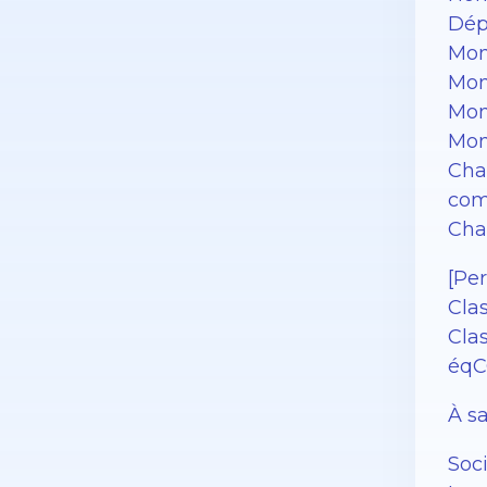
Dép
Mon
Mon
Mon
Mon
Char
com
Cha
[Pe
Cla
Clas
éqC
À sa
Soc