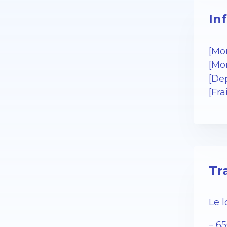
In
[Mo
[Mo
[De
[Fr
Tr
Le 
– 6