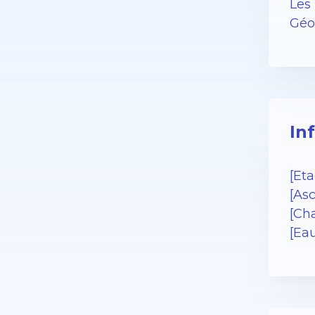
Les 
Géor
In
[Eta
[As
[Cha
[Eau