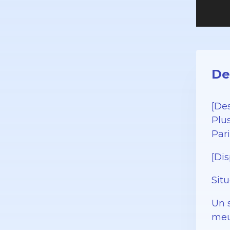
De
[Des
Plu
Pari
[Di
Sit
Un 
meu