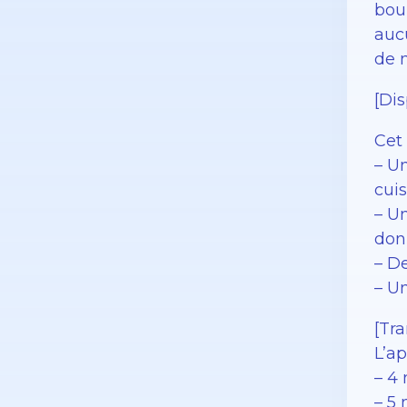
bou
auc
de 
[Dis
Cet
– Un
cui
– U
don
– D
– U
[Tra
L’ap
– 4
– 5 