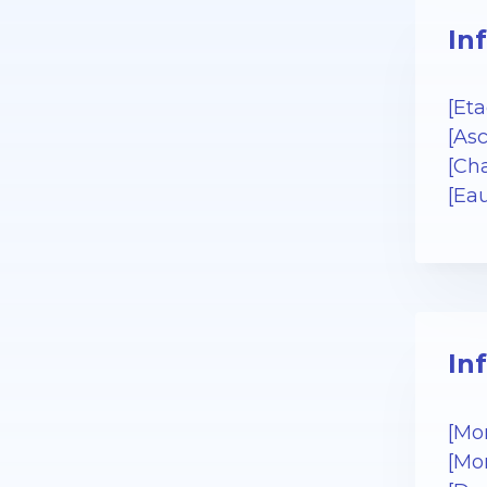
In
[Eta
[As
[Cha
[Ea
In
[Mo
[Mo