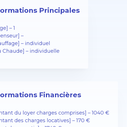
formations Principales
ge] – 1
censeur] –
uffage] – individuel
u Chaude] – individuelle
formations Financières
ntant du loyer charges comprises] – 1040 €
ntant des charges locatives] – 170 €