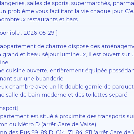
langeries, salles de sports, supermarchés, pharmac
un problème vous facilitant la vie chaque jour. C’
nombreux restaurants et bars.
ponible : 2026-05-29 ]
 appartement de charme dispose des aménagemen
 grand et beau séjour lumineux, il est ouvert sur 
sine
ne cuisine ouverte, entièrement équipée posséda
nant sur une buanderie
eux chambre avec un lit double garnie de parquet
ne salle de bain moderne et des toilettes séparé
nsport]
partement est situé à proximité des transports sui
 mn du Métro D (arrêt Gare de Vaise)
mn des Bus 89, 89 D, C14, 71, 84, S11,(arrêt Gare de 