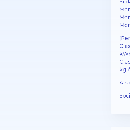
Si 
Mon
Mon
Mon
[Pe
Cla
kWh
Clas
kg 
À sa
Soc