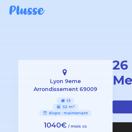
26
Me
Lyon 9eme
Arrondissement 69009
t3
52 m²
dispo :
maintenant
1040€
/ mois cc