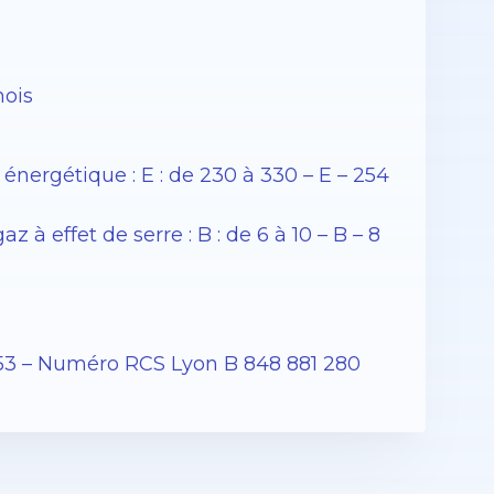
mois
ergétique : E : de 230 à 330 – E – 254
 effet de serre : B : de 6 à 10 – B – 8
53 – Numéro RCS Lyon B 848 881 280