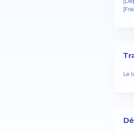
[De
[Fr
Tr
Le 
Dé