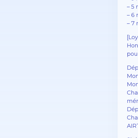
– 5
– 6 
– 7
[Loy
Hono
pour
Dép
Mon
Mon
Cha
mén
Dép
Cha
AIR