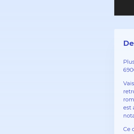
De
Plu
690
Vais
retr
roma
est 
not
Ce 