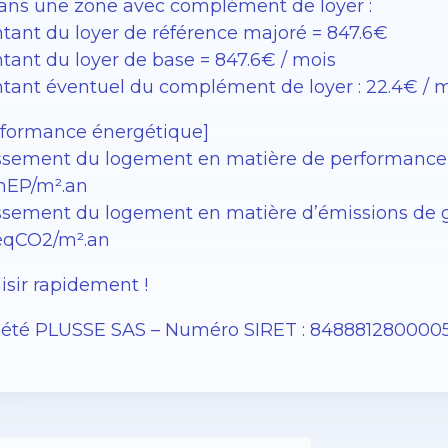
dans une zone avec complément de loyer :
tant du loyer de référence majoré = 847.6€
tant du loyer de base = 847.6€ / mois
tant éventuel du complément de loyer : 22.4€ / 
rformance énergétique]
ssement du logement en matière de performance én
EP/m².an
sement du logement en matière d’émissions de gaz à
éqCO2/m².an
isir rapidement !
iété PLUSSE SAS – ​​Numéro SIRET : 848881280000