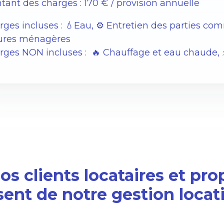
tant des charges : 170 € / provision annuelle
rges incluses : 💧Eau, ⚙️ Entretien des parties c
ures ménagères
ges NON incluses : 🔥 Chauffage et eau chaude, ⚡️É
s clients locataires et pro
sent de notre gestion locat