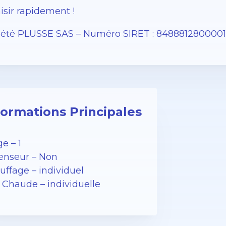
isir rapidement !
iété PLUSSE SAS – ​​Numéro SIRET : 848881280000
formations Principales
e – 1
enseur – Non
uffage – individuel
 Chaude – individuelle