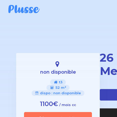
26
Me
non disponible
t3
52 m²
dispo :
non disponible
1100€
/ mois cc