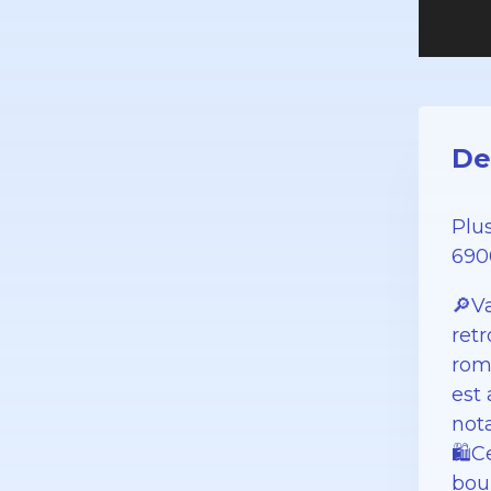
De
Plu
690
🔎Va
retr
roma
est 
not
🛍️
bou