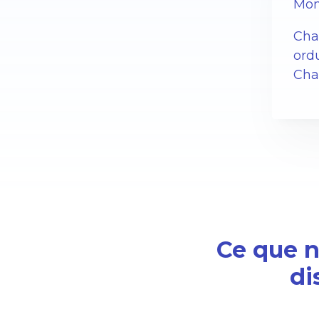
Mon
Cha
ord
Char
Ce que no
di