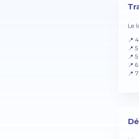
Tr
Le 
📍 
📍 5
📍 
📍 6
📍 
Dé