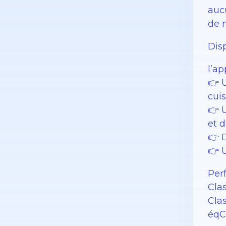
auc
de 
Dis
l’a
👉 U
cui
👉 
et 
👉 
👉 
Per
Cla
Cla
éqC