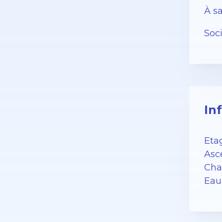
À sa
Soc
In
Etag
Asc
Cha
Eau