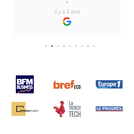
tout au long du processus.Très
↓
réactive, elle a su répondre à
il y a 3 ans
toutes mes questions en moins de
24h par email ou par
téléphone.Pour finir, leur formule
"all inclusive" sans honoraire
supplémentaire est très bien
pensée et surtout la seule sur le
marché.