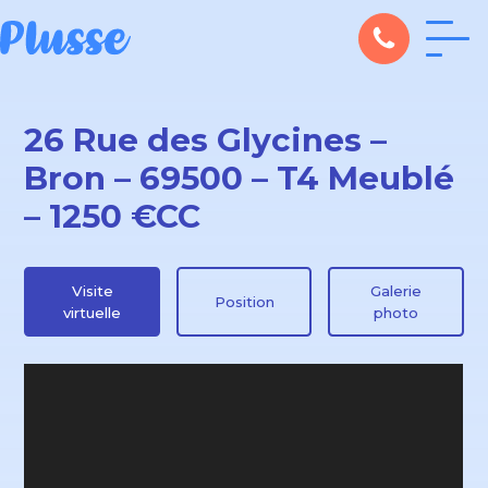
26 Rue des Glycines –
Bron – 69500 – T4 Meublé
– 1250 €CC
Visite
Galerie
Position
virtuelle
photo