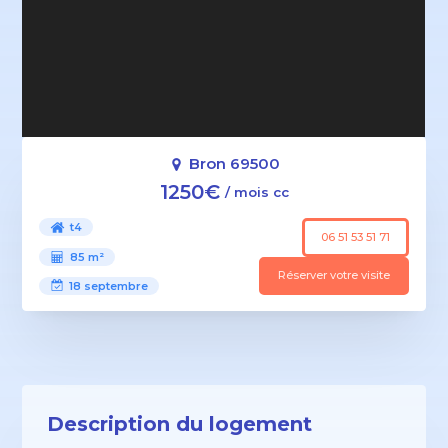
Bron 69500
1250€
/ mois cc
t4
06 51 53 51 71
85 m²
Réserver votre visite
18 septembre
Description du logement