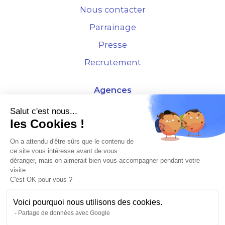
Nous contacter
Parrainage
Presse
Recrutement
Agences
4 Rue de la Bourse - 69001 Lyon
Salut c'est nous...
les Cookies !
10 rue d'Austerlitz - 75012 Paris
On a attendu d'être sûrs que le contenu de
ce site vous intéresse avant de vous
* Etude Xerfi 2022 : LES NOUVEAUX DÉFIS DES ADMINISTRATEURS DE BIENS
déranger, mais on aimerait bien vous accompagner pendant votre
À L'HORIZON 2025
visite...
C'est OK pour vous ?
Voici pourquoi nous utilisons des cookies.
Partage de données avec Google