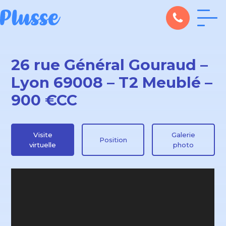
26 rue Général Gouraud –
Lyon 69008 – T2 Meublé –
900 €CC
Visite
Galerie
Position
virtuelle
photo