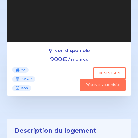
Non disponible
900€
/ mois cc
t2
06 51 53 51 71
52 m²
Réserver votre visite
non
Description du logement