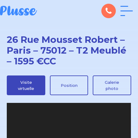
26 Rue Mousset Robert –
Paris – 75012 – T2 Meublé
– 1595 €CC
Visite
Galerie
Position
virtuelle
photo