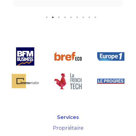
ur finir, leur formule
fortemen
sive" sans honoraire
taire est très bien
urtout la seule sur le
marché.
Services
Propriétaire