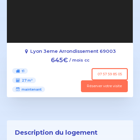
Lyon 3eme Arrondissement 69003
645€
/ mois cc
t1
07 57 59 85 05
27 m²
Réserver votre visite
maintenant
Description du logement