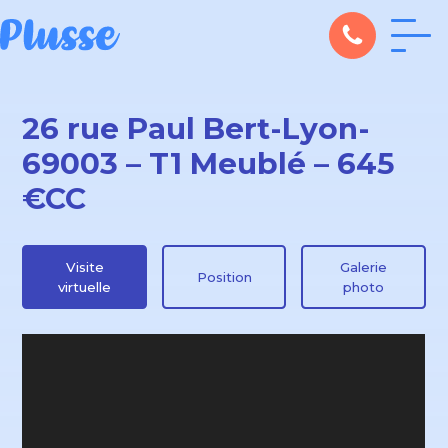
26 rue Paul Bert-Lyon-
69003 – T1 Meublé – 645
€CC
Visite
Galerie
Position
virtuelle
photo