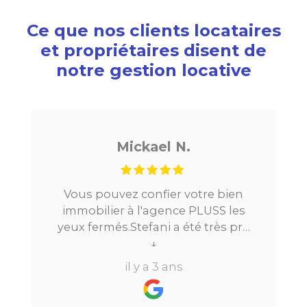
Ce que nos clients locataires
et propriétaires disent de
notre gestion locative
ickael N.
Noé G
z confier votre bien
Je cherchais un ap
à l'agence PLUSS les
Paris, tout s’est très
Stefani a été très pro
la mise en relatio
ng du processus.Très
↓
location. Le digital 
↓
elle a su répondre à
beaucoup de temps
il y a 3 ans
il y a 3 a
questions en moins de
perdre l’aspect huma
ar email ou par
vraiment bien ! J