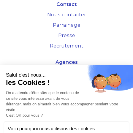
Contact
Nous contacter
Parrainage
Presse
Recrutement
Agences
4 Rue de la Bourse - 69001 Lyon
Salut c'est nous...
les Cookies !
10 rue d'Austerlitz - 75012 Paris
On a attendu d'être sûrs que le contenu de
ce site vous intéresse avant de vous
* Etude Xerfi 2022 : LES NOUVEAUX DÉFIS DES ADMINISTRATEURS DE BIENS
déranger, mais on aimerait bien vous accompagner pendant votre
À L'HORIZON 2025
visite...
C'est OK pour vous ?
Voici pourquoi nous utilisons des cookies.