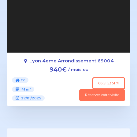
Lyon 4eme Arrondissement 69004
940€
/ mois cc
t2
06 51 53 51 71
41 m²
Réserver votre visite
27/01/2025