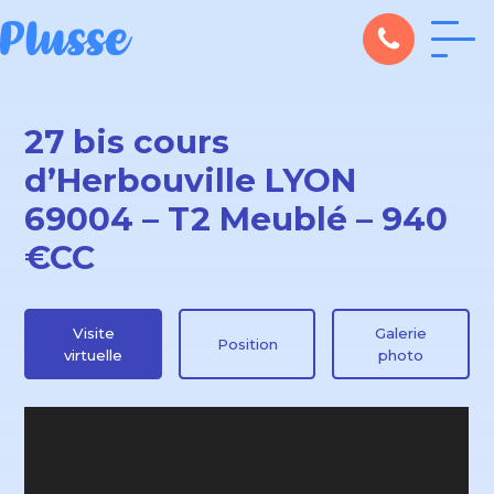
27 bis cours
d’Herbouville LYON
69004 – T2 Meublé – 940
€CC
Visite
Galerie
Position
virtuelle
photo