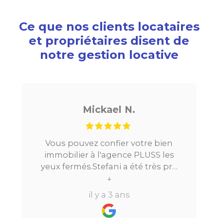
Ce que nos clients locataires
et propriétaires disent de
notre gestion locative
Mickael N.
Vous pouvez confier votre bien
immobilier à l'agence PLUSS les
yeux fermés.Stefani a été très pro
tout au long du processus.Très
↓
réactive, elle a su répondre à
il y a 3 ans
toutes mes questions en moins de
24h par email ou par