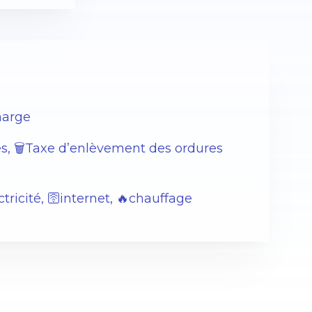
harge
s, 🗑️Taxe d’enlèvement des ordures
tricité, 🛜internet, 🔥chauffage