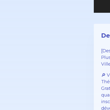
De
[Des
Plu
Vil
🔎 
Théâ
Gra
quar
insc
dév