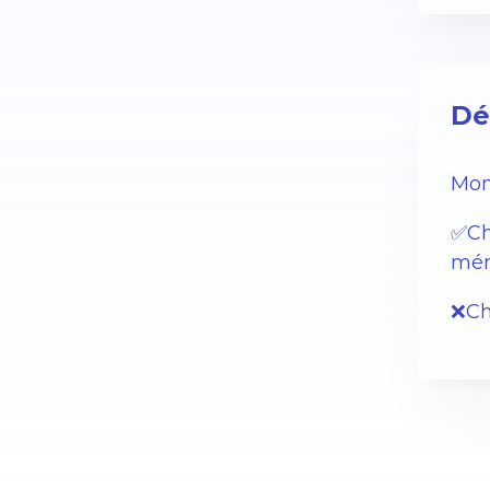
Dé
Mon
✅Ch
mén
❌Cha