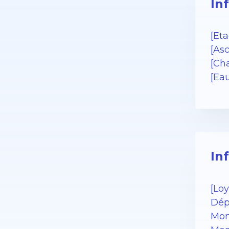
In
[Eta
[As
[Cha
[Ea
In
[Loy
Dép
Mon