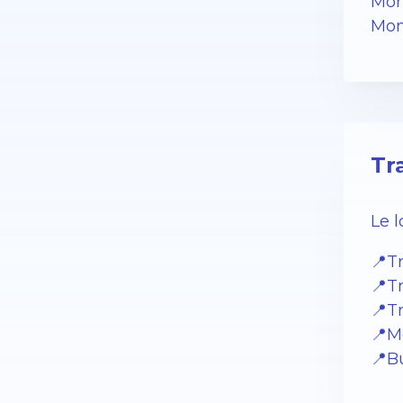
Mon
Mon
Tr
Le 
📍T
📍T
📍T
📍M
📍Bu