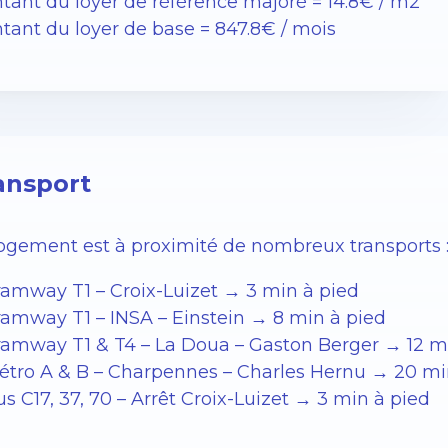
tant du loyer de référence majoré = 14.8€ / m2
tant du loyer de base = 847.8€ / mois
ansport
logement est à proximité de nombreux transports 
ramway T1 – Croix-Luizet → 3 min à pied
ramway T1 – INSA – Einstein → 8 min à pied
ramway T1 & T4 – La Doua – Gaston Berger → 12 m
étro A & B – Charpennes – Charles Hernu → 20 mi
s C17, 37, 70 – Arrêt Croix-Luizet → 3 min à pied