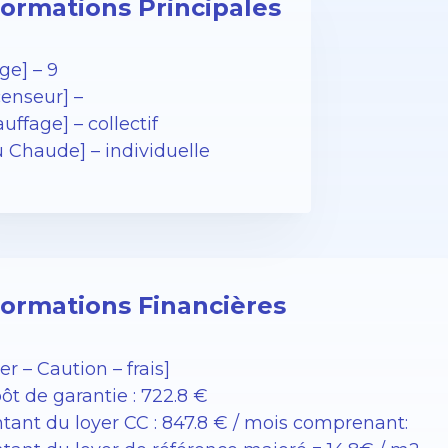
formations Principales
ge] – 9
censeur] –
uffage] – collectif
u Chaude] – individuelle
formations Financières
er – Caution – frais]
ôt de garantie : 722.8 €
tant du loyer CC : 847.8 € / mois comprenant: