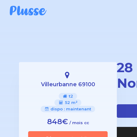
28
No
Villeurbanne 69100
t2
52 m²
dispo :
maintenant
848€
/ mois cc