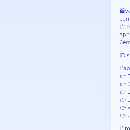
🛍️
com
L’e
app
6èm
[Dis
L’a
👉 
👉 
👉 
👉 
👉 
👉 
L’i