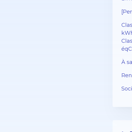
[Pe
Cla
kWh
Clas
éqC
À sa
Rend
Soc