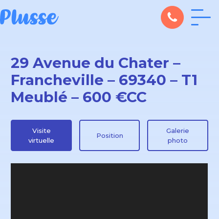
29 Avenue du Chater –
Francheville – 69340 – T1
Meublé – 600 €CC
Visite
Galerie
Position
virtuelle
photo