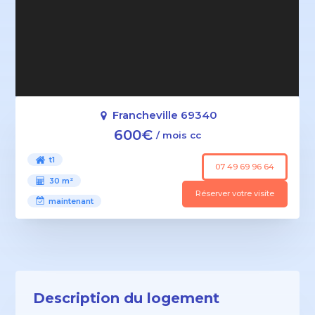
Francheville 69340
600€
/ mois cc
t1
07 49 69 96 64
30 m²
Réserver votre visite
maintenant
Description du logement