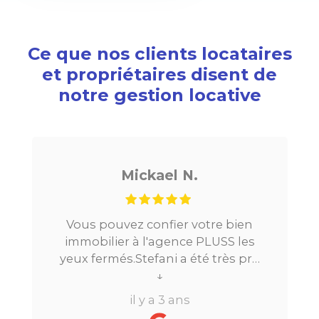
Ce que nos clients locataires
et propriétaires disent de
notre gestion locative
Mickael N.
Noé 
vez confier votre bien
Je cherchais un 
r à l'agence PLUSS les
Paris, tout s’est tr
s.Stefani a été très pro
la mise en relat
long du processus.Très
↓
location. Le digita
↓
, elle a su répondre à
beaucoup de tem
il y a 3 ans
il y a 
s questions en moins de
perdre l’aspect hu