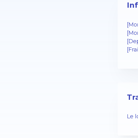
In
[Mo
[Mo
[Dep
[Fra
Tr
Le 