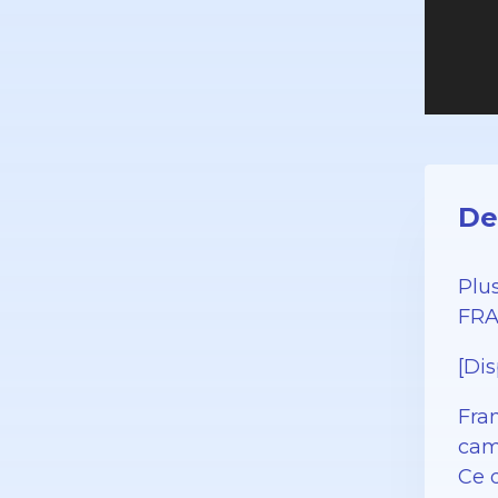
De
Plu
FRA
[Dis
Fran
cam
Ce q