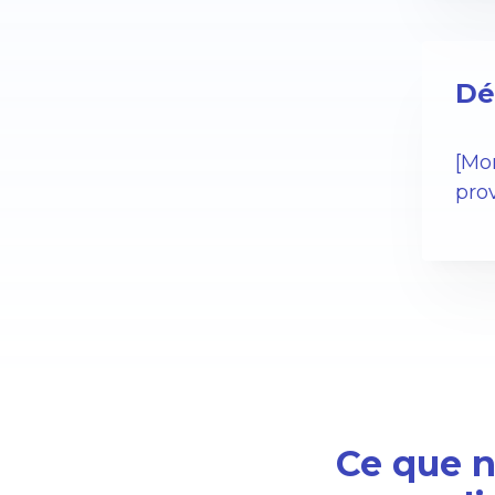
Dé
[Mo
pro
Ce que no