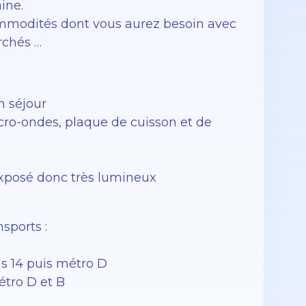
ine.
mmodités dont vous aurez besoin avec
rchés …
n séjour
cro-ondes, plaque de cuisson et de
 exposé donc très lumineux
sports :
s 14 puis métro D
étro D et B