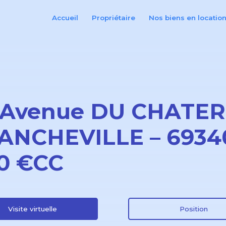
Accueil
Propriétaire
Nos biens en locatio
 Avenue DU CHATER
ANCHEVILLE – 69340
0 €CC
Visite virtuelle
Position