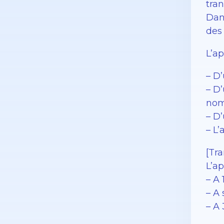
tran
Dan
des
L’a
– D
– D
nom
– D’
– L
[Tra
L’a
– A
– A
– A