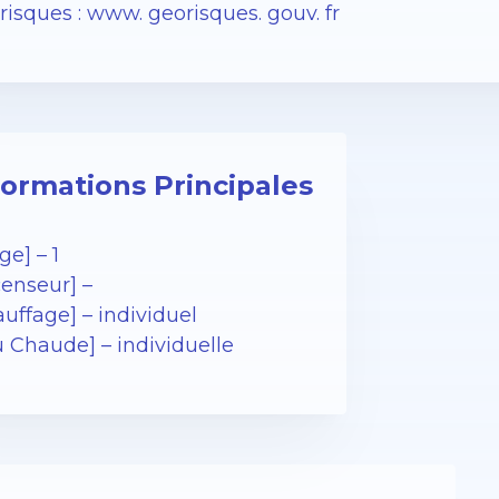
isques : www. georisques. gouv. fr
formations Principales
ge] – 1
censeur] –
uffage] – individuel
u Chaude] – individuelle