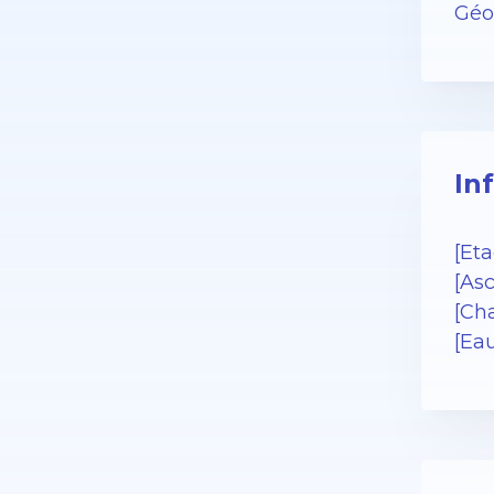
Géor
In
[Eta
[As
[Cha
[Ea