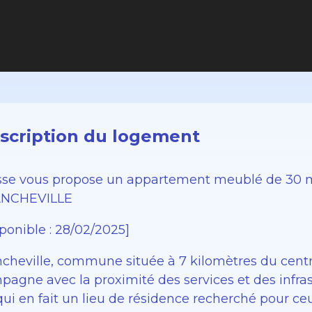
scription du logement
sse vous propose un appartement meublé de 30 
NCHEVILLE
ponible : 28/02/2025]
cheville, commune située à 7 kilomètres du centre-
pagne avec la proximité des services et des infra
ui en fait un lieu de résidence recherché pour ceu