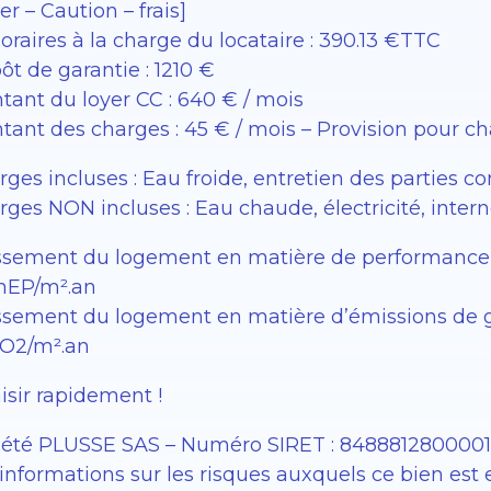
er – Caution – frais]
raires à la charge du locataire : 390.13 €TTC
t de garantie : 1210 €
tant du loyer CC : 640 € / mois
tant des charges : 45 € / mois – Provision pour c
rges incluses : Eau froide, entretien des partie
ges NON incluses : Eau chaude, électricité, inter
ssement du logement en matière de performance é
EP/m².an
sement du logement en matière d’émissions de gaz 
O2/m².an
isir rapidement !
iété PLUSSE SAS – ​​Numéro SIRET : 848881280000
informations sur les risques auxquels ce bien est 