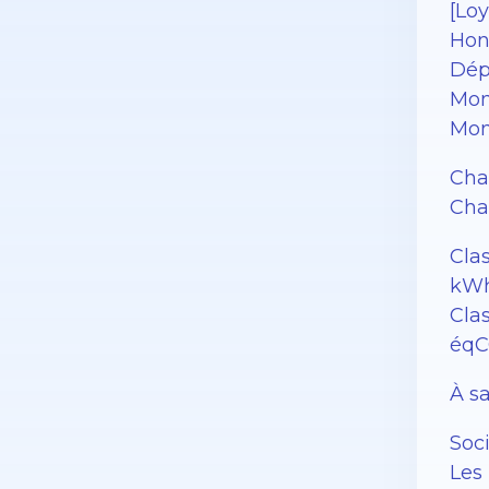
[Loy
Hono
Dépô
Mon
Mon
Cha
Char
Cla
kWh
Clas
éqC
À sa
Soc
Les 