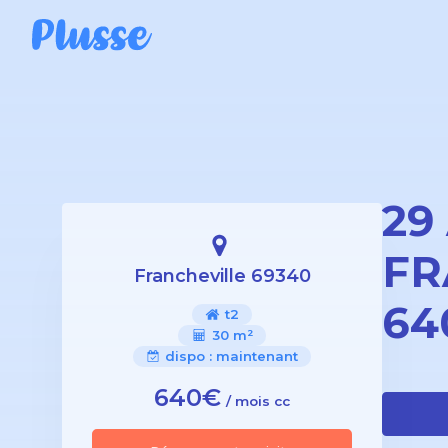
29
FR
Francheville 69340
64
t2
30 m²
dispo :
maintenant
640€
/ mois cc