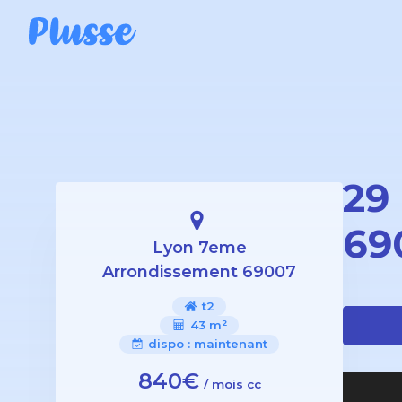
29
69
Lyon 7eme
Arrondissement 69007
t2
43 m²
dispo :
maintenant
840€
/ mois cc