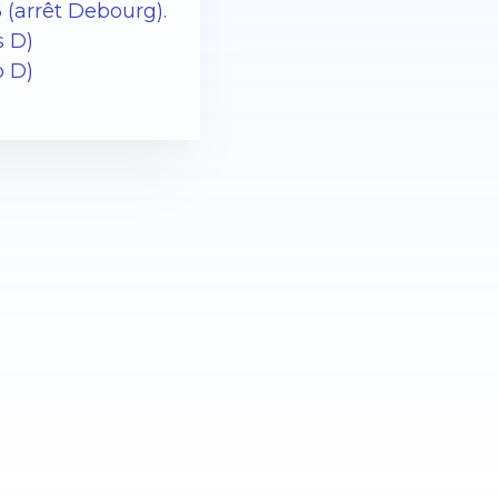
 (arrêt Debourg).
s D)
o D)