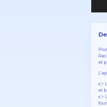
De
Plu
Rac
et 
L’a
👉 
et b
👉 
fou