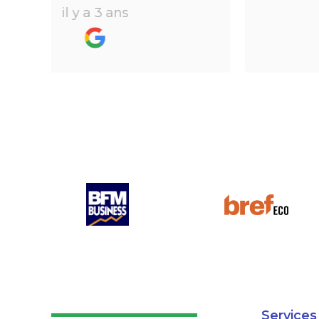
à
beaucoup de temps ne fait pas
il y a 3 ans
 de
perdre l’aspect humain ce qui est
vraiment bien ! Je recommande
ule
fortement.
n
le
Services