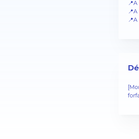
📍A
📍A
📍A
Dé
[Mo
forf