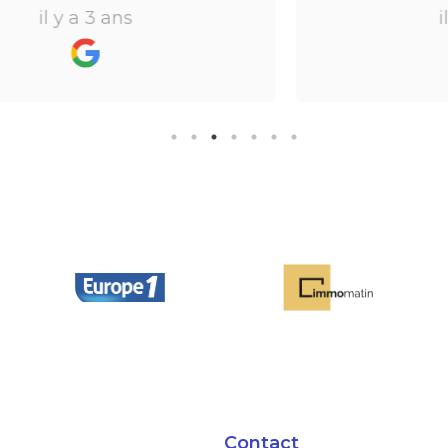
mon projet locatif.Merci !Je
il y a 3 ans
recommande
Contact