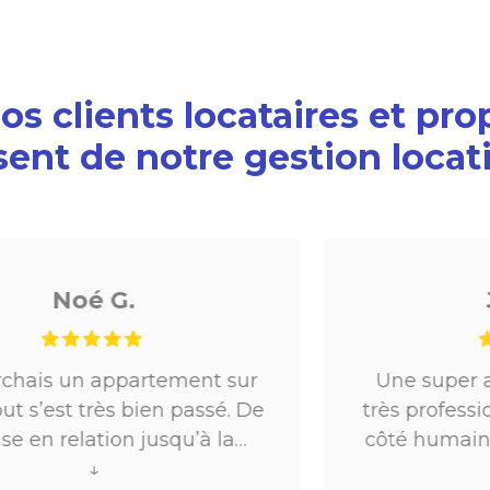
s clients locataires et pro
sent de notre gestion locat
Julie B.
Une super agence immobilière,
très professionnels, sans oublier le
côté humain: disponibles, réactifs,
ils ont su m’accompagner dans
↓