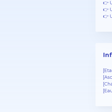
👉 
👉 U
👉 
In
[Eta
[Asc
[Cha
[Ea