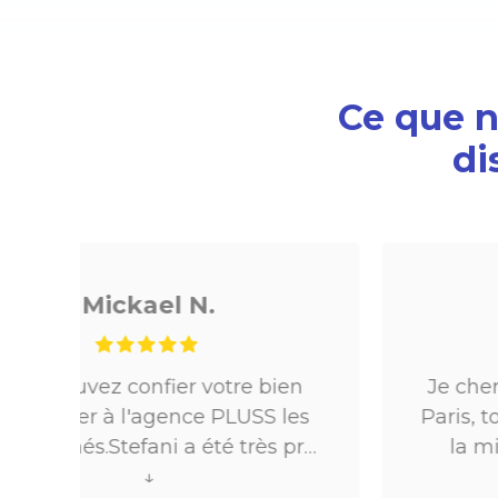
Ce que no
di
Noé G.
en
Je cherchais un appartement sur
es
Paris, tout s’est très bien passé. De
pro
la mise en relation jusqu’à la
ès
location. Le digital qui fait gagner
↓