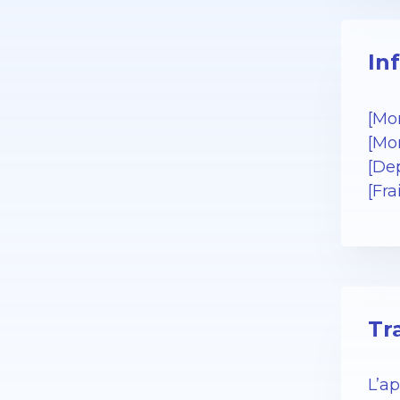
In
[Mo
[Mo
[De
[Fra
Tr
L’a