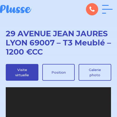
29 AVENUE JEAN JAURES
LYON 69007 – T3 Meublé –
1200 €CC
Visite
Galerie
Position
virtuelle
photo