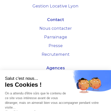
Gestion Locative Lyon
Contact
Nous contacter
Parrainage
Presse
Recrutement
Agences
4 Rue de la Bourse - 69001 Lyon
Salut c'est nous...
les Cookies !
10 rue d'Austerlitz - 75012 Paris
On a attendu d'être sûrs que le contenu de
ce site vous intéresse avant de vous
* Etude Xerfi 2022 : LES NOUVEAUX DÉFIS DES ADMINISTRATEURS DE BIENS
déranger, mais on aimerait bien vous accompagner pendant votre
À L'HORIZON 2025
visite...