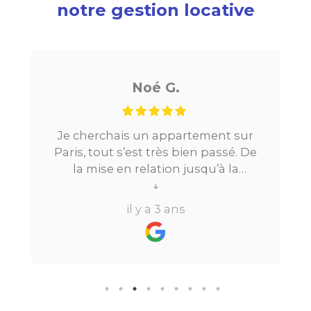
notre gestion locative
Noé G.
Je cherchais un appartement sur
Paris, tout s’est très bien passé. De
la mise en relation jusqu’à la
location. Le digital qui fait gagner
↓
beaucoup de temps ne fait pas
il y a 3 ans
perdre l’aspect humain ce qui est
vraiment bien ! Je recommande
fortement.