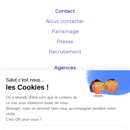
Contact
Nous contacter
Parrainage
Presse
Recrutement
Agences
4 Rue de la Bourse - 69001 Lyon
Salut c'est nous...
les Cookies !
10 rue d'Austerlitz - 75012 Paris
On a attendu d'être sûrs que le contenu de
ce site vous intéresse avant de vous
* Etude Xerfi 2022 : LES NOUVEAUX DÉFIS DES ADMINISTRATEURS DE BIENS
déranger, mais on aimerait bien vous accompagner pendant votre
À L'HORIZON 2025
visite...
C'est OK pour vous ?