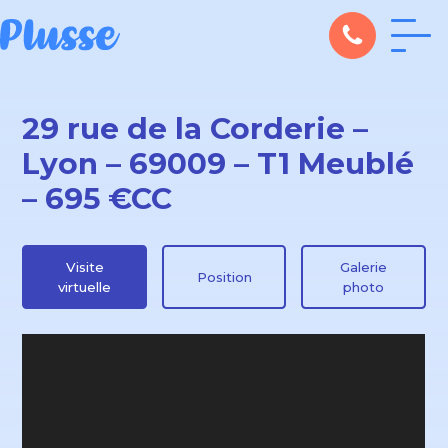
29 rue de la Corderie –
Lyon – 69009 – T1 Meublé
– 695 €CC
Visite
Galerie
Position
virtuelle
photo