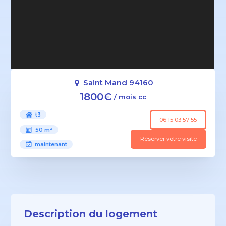
Saint Mand 94160
1800€
/ mois cc
t3
06 15 03 57 55
50 m²
Réserver votre visite
maintenant
Description du logement