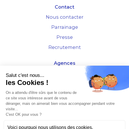
Contact
Nous contacter
Parrainage
Presse
Recrutement
Agences
4 Rue de la Bourse - 69001 Lyon
Salut c'est nous...
les Cookies !
10 rue d'Austerlitz - 75012 Paris
On a attendu d'être sûrs que le contenu de
ce site vous intéresse avant de vous
* Etude Xerfi 2022 : LES NOUVEAUX DÉFIS DES ADMINISTRATEURS DE BIENS
déranger, mais on aimerait bien vous accompagner pendant votre
À L'HORIZON 2025
visite...
C'est OK pour vous ?
Voici pourquoi nous utilisons des cookies.