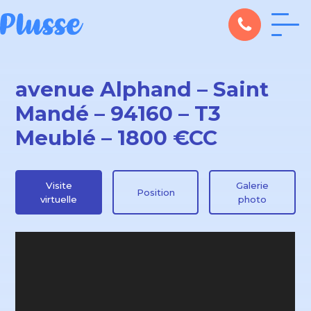
avenue Alphand – Saint
Mandé – 94160 – T3
Meublé – 1800 €CC
Visite
Galerie
Position
virtuelle
photo