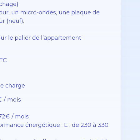
uchage)
our, un micro-ondes, une plaque de
ur (neuf).
sur le palier de l’appartement
TTC
de charge
€ / mois
72€ / mois
rmance énergétique : E : de 230 à 330