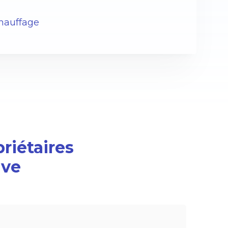
chauffage
priétaires
ive