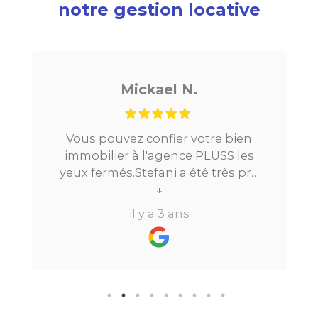
notre gestion locative
Mickael N.
Vous pouvez confier votre bien
immobilier à l'agence PLUSS les
yeux fermés.Stefani a été très pro
tout au long du processus.Très
↓
réactive, elle a su répondre à
il y a 3 ans
toutes mes questions en moins de
24h par email ou par
téléphone.Pour finir, leur formule
"all inclusive" sans honoraire
supplémentaire est très bien
pensée et surtout la seule sur le