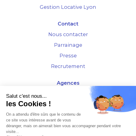
Gestion Locative Lyon
Contact
Nous contacter
Parrainage
Presse
Recrutement
Agences
4 Rue de la Bourse - 69001 Lyon
Salut c'est nous...
les Cookies !
10 rue d'Austerlitz - 75012 Paris
On a attendu d'être sûrs que le contenu de
ce site vous intéresse avant de vous
* Etude Xerfi 2022 : LES NOUVEAUX DÉFIS DES ADMINISTRATEURS DE BIENS
déranger, mais on aimerait bien vous accompagner pendant votre
À L'HORIZON 2025
visite...