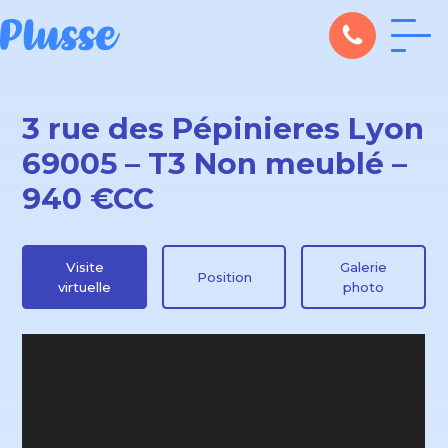
3 rue des Pépinieres Lyon
69005 – T3 Non meublé –
940 €CC
Visite
Galerie
Position
virtuelle
photo