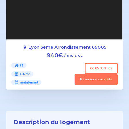
Lyon 5eme Arrondissement 69005
940€
/ mois cc
t3
06 85 85 21 69
64 m²
Réserver votre visite
maintenant
Description du logement