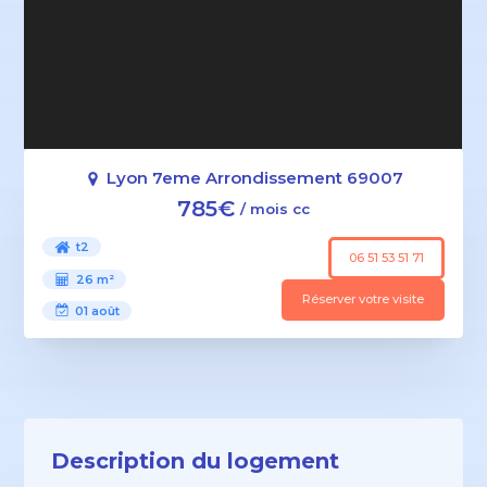
Lyon 7eme Arrondissement 69007
785€
/ mois cc
t2
06 51 53 51 71
26 m²
Réserver votre visite
01 août
Description du logement