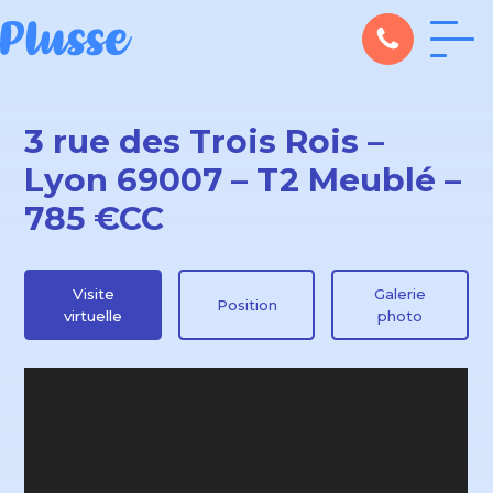
3 rue des Trois Rois –
Lyon 69007 – T2 Meublé –
785 €CC
Visite
Galerie
Position
virtuelle
photo