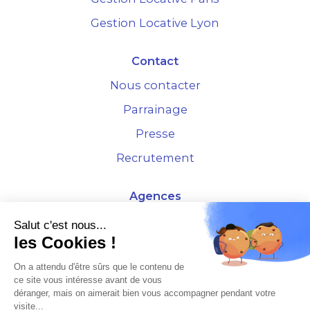
Gestion Locative Lyon
Contact
Nous contacter
Parrainage
Presse
Recrutement
Agences
4 Rue de la Bourse - 69001 Lyon
Salut c'est nous...
les Cookies !
10 rue d'Austerlitz - 75012 Paris
On a attendu d'être sûrs que le contenu de
ce site vous intéresse avant de vous
* Etude Xerfi 2022 : LES NOUVEAUX DÉFIS DES ADMINISTRATEURS DE BIENS
déranger, mais on aimerait bien vous accompagner pendant votre
À L'HORIZON 2025
visite...