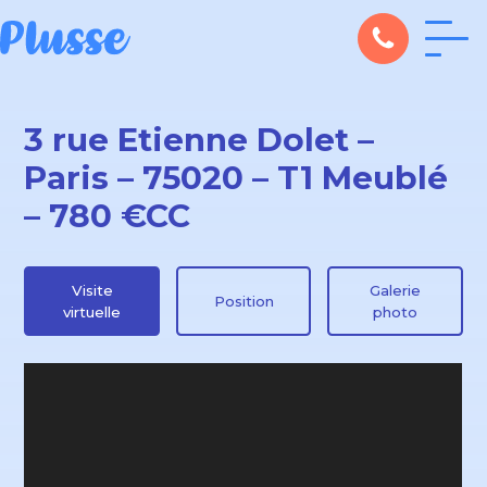
3 rue Etienne Dolet –
Paris – 75020 – T1 Meublé
– 780 €CC
Visite
Galerie
Position
virtuelle
photo