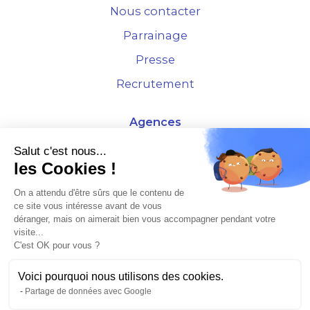
Nous contacter
Parrainage
Presse
Recrutement
Agences
4 Rue de la Bourse - 69001 Lyon
Salut c'est nous...
les Cookies !
10 rue d'Austerlitz - 75012 Paris
On a attendu d'être sûrs que le contenu de
ce site vous intéresse avant de vous
* Etude Xerfi 2022 : LES NOUVEAUX DÉFIS DES ADMINISTRATEURS DE BIENS
déranger, mais on aimerait bien vous accompagner pendant votre
À L'HORIZON 2025
visite...
C'est OK pour vous ?
Voici pourquoi nous utilisons des cookies.
Partage de données avec Google