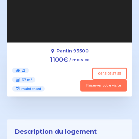
Pantin 93500
1100€
/ mois cc
t2
06 15 03 57 55
37 m²
Réserver votre visite
maintenant
Description du logement