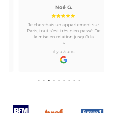
Noé G.
Je cherchais un appartement sur
Paris, tout s’est très bien passé. De
la mise en relation jusqu’à la
location. Le digital qui fait gagner
↓
beaucoup de temps ne fait pas
il y a 3 ans
perdre l’aspect humain ce qui est
vraiment bien ! Je recommande
fortement.