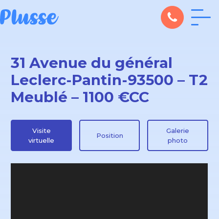
31 Avenue du général
Leclerc-Pantin-93500 – T2
Meublé – 1100 €CC
Visite
Galerie
Position
virtuelle
photo