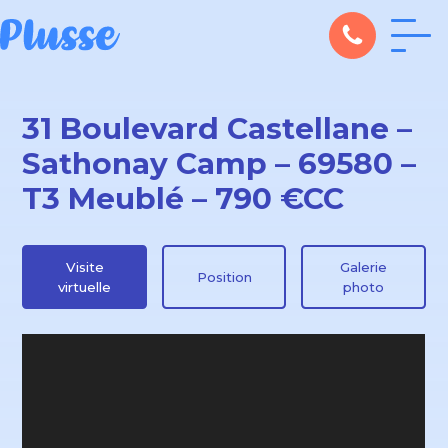
31 Boulevard Castellane –
Sathonay Camp – 69580 –
T3 Meublé – 790 €CC
Visite
Galerie
Position
virtuelle
photo