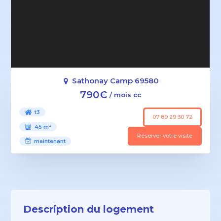
Sathonay Camp 69580
790€
/ mois cc
t3
07 89 29 30 72
45 m²
Réserver votre visite
maintenant
Description du logement