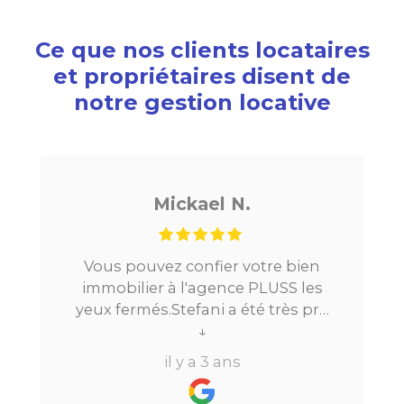
Ce que nos clients locataires
et propriétaires disent de
notre gestion locative
Mickael N.
Vous pouvez confier votre bien
immobilier à l'agence PLUSS les
yeux fermés.Stefani a été très pro
tout au long du processus.Très
↓
réactive, elle a su répondre à
il y a 3 ans
toutes mes questions en moins de
24h par email ou par