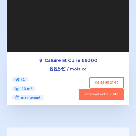
Caluire Et Cuire 69300
665€
/ mois cc
t2
06 85 85 21 69
40 m²
Réserver votre visite
maintenant