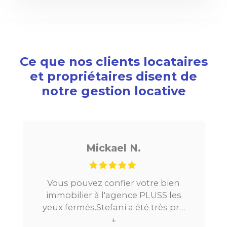
Ce que nos clients locataires
et propriétaires disent de
notre gestion locative
Mickael N.
No
ouvez confier votre bien
Je cherchais u
lier à l'agence PLUSS les
Paris, tout s’est
més.Stefani a été très pro
la mise en rel
u long du processus.Très
↓
location. Le digi