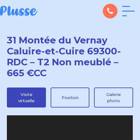
31 Montée du Vernay
Caluire-et-Cuire 69300-
RDC – T2 Non meublé –
665 €CC
Visite
Galerie
Position
virtuelle
photo