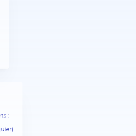
ts :
quier)