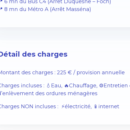
📍 6 mn du Bus C4 (Arrêt Duquesne – Foch)
📍 8 mn du Métro A (Arrêt Masséna)
Détail des charges
Montant des charges : 225 € / provision annuelle
Charges incluses : 💧Eau, 🔥Chauffage, ⚙️Entretie
d’enlèvement des ordures ménagères
Charges NON incluses : ⚡️électricité, 📱internet