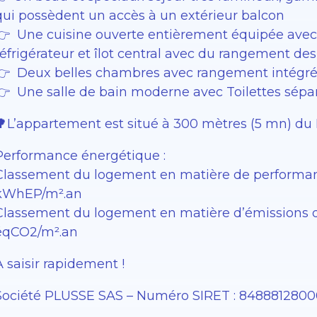
qui possèdent un accès à un extérieur balcon
👉 Une cuisine ouverte entièrement équipée avec u
réfrigérateur et îlot central avec du rangement de
👉 Deux belles chambres avec rangement intégré
👉 Une salle de bain moderne avec ​​Toilettes sépa
🌳L’appartement est situé à 300 mètres (5 mn) du 
Performance énergétique :
Classement du logement en matière de performan
kWhEP/m².an
Classement du logement en matière d’émissions de 
éqCO2/m².an
À saisir rapidement !
Société PLUSSE SAS – ​​Numéro SIRET : 848881280