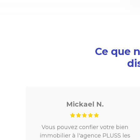
Ce que no
di
Noé G.
bien
Je cherchais un appartement sur
 les
Paris, tout s’est très bien passé. De