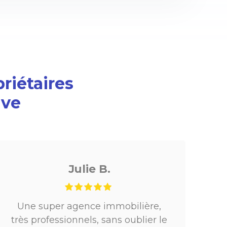
priétaires
ive
Fanny R.
Une agence très professionnelle.
Des échanges réguliers et clairs