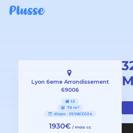
3
M
Lyon 6eme Arrondissement
69006
t3
76 m²
dispo :
01/08/2024
1930€
/ mois cc