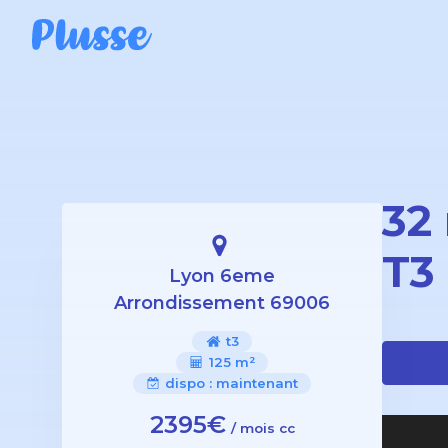
32
T3
Lyon 6eme
Arrondissement 69006
t3
125 m²
dispo :
maintenant
2395€
/ mois cc