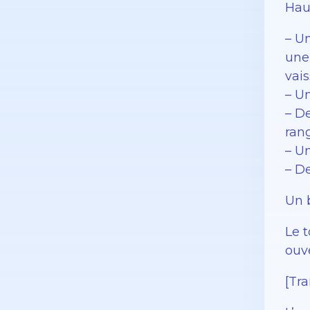
Hau
– U
une
vais
– U
– D
ran
– U
– D
Un 
Le 
ouv
[Tra