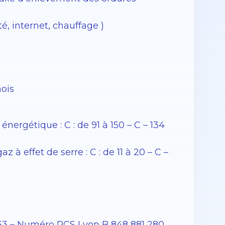
é, internet, chauffage )
ois
rgétique : C : de 91 à 150 – C – 134
 effet de serre : C : de 11 à 20 – C –
53 – Numéro RCS Lyon B 848 881 280