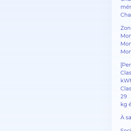
mén
Char
Zon
Mon
Mon
Mon
[Pe
Cla
kWh
Clas
29
kg 
À sa
Soc