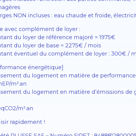
agères
ges NON incluses : eau chaude et froide, électricit
e avec complément de loyer :
tant du loyer de référence majoré = 1975€
tant du loyer de base = 2275€ / mois
tant éventuel du complément de loyer : 300€ / m
rformance énergétique]
ssement du logement en matière de performance éne
EP/m².an
sement du logement en matière d’émissions de gaz à
éqCO2/m².an
isir rapidement !
iété PLUSSE SAS – ​​Numéro SIRET : 848881280000