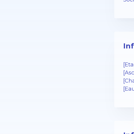
In
[Eta
[Asc
[Cha
[Ea