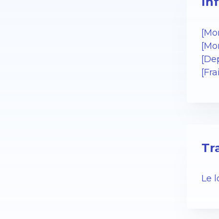
In
[Mo
[Mo
[Dep
[Fra
Tr
Le 