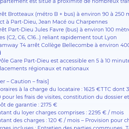
ppartement est situé à proximité de nombreux tran
rêt Brotteaux (métro B + bus) à environ 90 à 250 m
ect à Part-Dieu, Jean Macé ou Charpennes
rêt Part-Dieu Jules Favre (bus) à environ 100 mèt
es (C2, C6, C16…) reliant rapidement tout Lyon
ramway T4 arrêt Collège Bellecombe à environ 400 
d
ôle Gare Part-Dieu est accessible en 5 à 10 minutes
lacements régionaux et nationaux
er – Caution – frais]
raires à la charge du locataire : 1625 €TTC dont 37
 pour les frais de visites, constitution du dossier e
ôt de garantie : 2175 €
tant du loyer charges comprises : 2295 € / mois
tant des charges : 120 € / mois – Provision pour 
rges incluses : Entretien des parties communes, 