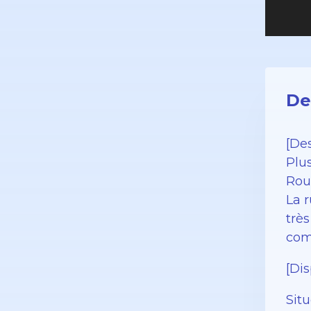
De
[Des
Plu
Rou
La 
trè
comm
[Di
Sit