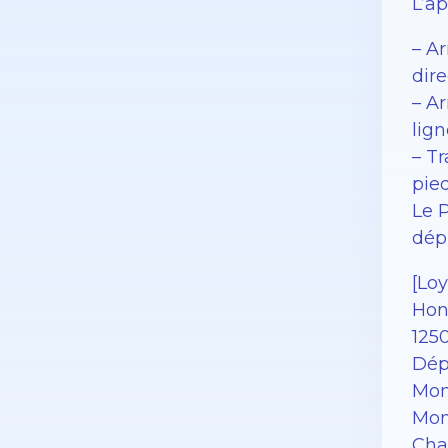
L’a
– Ar
dir
– Ar
lign
– T
pie
Le P
dép
[Loy
Hono
1250
Dép
Mon
Mon
Cha