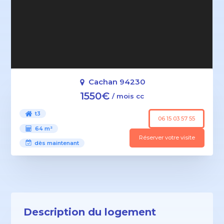
Cachan 94230
1550€
/ mois cc
t3
06 15 03 57 55
64 m²
Réserver votre visite
dès maintenant
Description du logement