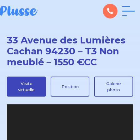
33 Avenue des Lumières
Cachan 94230 – T3 Non
meublé – 1550 €CC
Visite
Galerie
Position
virtuelle
photo