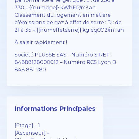
330 – {{numdpe}} kWhEP/m².an
Classement du logement en matière
d’émissions de gaz à effet de serre : D : de
21 à 35 – {{numeffetserre}} kg éqCO2/m².an
À saisir rapidement !
Société PLUSSE SAS – ​​Numéro SIRET :
84888128000012 – Numéro RCS Lyon B
848 881 280
Informations Principales
[Etage] – 1
[Ascenseur] –