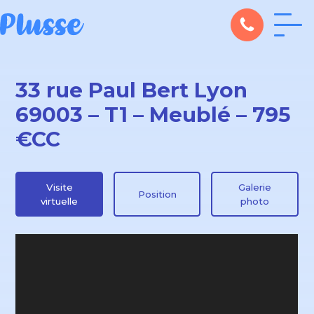
33 rue Paul Bert Lyon
69003 – T1 – Meublé – 795
€CC
Visite
Galerie
Position
virtuelle
photo