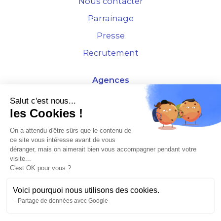
Nous contacter
Parrainage
Presse
Recrutement
Agences
4 Rue de la Bourse - 69001 Lyon
Salut c'est nous...
les Cookies !
10 rue d'Austerlitz - 75012 Paris
On a attendu d'être sûrs que le contenu de
ce site vous intéresse avant de vous
* Etude Xerfi 2022 : LES NOUVEAUX DÉFIS DES ADMINISTRATEURS DE BIENS
déranger, mais on aimerait bien vous accompagner pendant votre
À L'HORIZON 2025
visite...
C'est OK pour vous ?
Voici pourquoi nous utilisons des cookies.
Partage de données avec Google