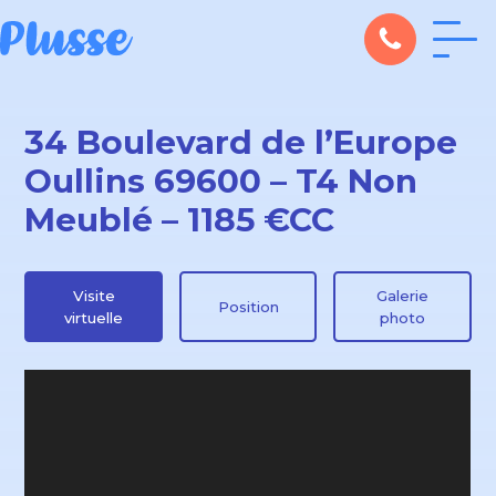
34 Boulevard de l’Europe
Oullins 69600 – T4 Non
Meublé – 1185 €CC
Visite
Galerie
Position
virtuelle
photo