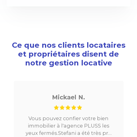
Ce que nos clients locataires
et propriétaires disent de
notre gestion locative
Mickael N.
No
ouvez confier votre bien
Je cherchais u
lier à l'agence PLUSS les
Paris, tout s’est
més.Stefani a été très pro
la mise en rel