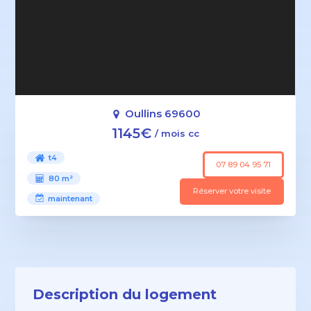
Oullins 69600
1145€
/ mois cc
t4
07 89 04 95 71
80 m²
Réserver votre visite
maintenant
Description du logement