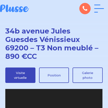
34b avenue Jules
Guesdes Vénissieux
69200 – T3 Non meublé –
890 €CC
Visite
Galerie
Position
virtuelle
photo