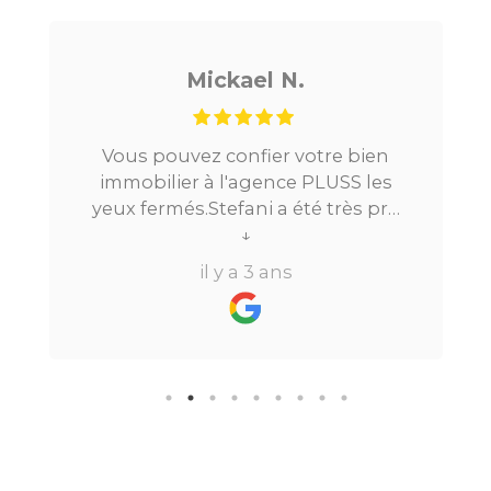
Mickael N.
Vous pouvez confier votre bien
immobilier à l'agence PLUSS les
yeux fermés.Stefani a été très pro
tout au long du processus.Très
↓
réactive, elle a su répondre à
il y a 3 ans
toutes mes questions en moins de
24h par email ou par
téléphone.Pour finir, leur formule
"all inclusive" sans honoraire
supplémentaire est très bien
pensée et surtout la seule sur le
marché.