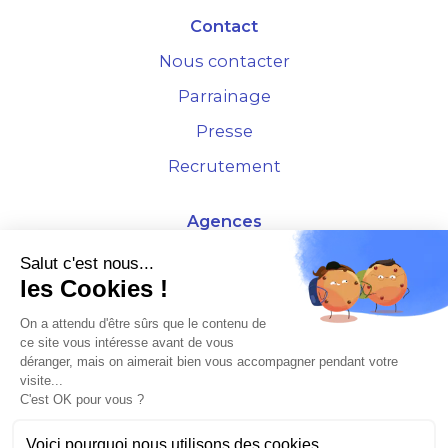
Contact
Nous contacter
Parrainage
Presse
Recrutement
Agences
4 Rue de la Bourse - 69001 Lyon
Salut c'est nous...
les Cookies !
10 rue d'Austerlitz - 75012 Paris
On a attendu d'être sûrs que le contenu de
ce site vous intéresse avant de vous
* Etude Xerfi 2022 : LES NOUVEAUX DÉFIS DES ADMINISTRATEURS DE BIENS
déranger, mais on aimerait bien vous accompagner pendant votre
À L'HORIZON 2025
visite...
C'est OK pour vous ?
Voici pourquoi nous utilisons des cookies.