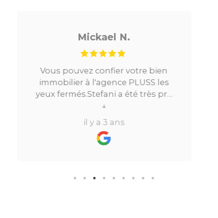
Noé G.
ien
Je cherchais un appartement sur
 les
Paris, tout s’est très bien passé. De
s pro
la mise en relation jusqu’à la
Très
location. Le digital qui fait gagner
↓
 à
beaucoup de temps ne fait pas
il y a 3 ans
ns de
perdre l’aspect humain ce qui est
vraiment bien ! Je recommande
rmule
fortement.
re
ien
r le