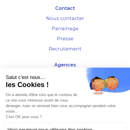
Contact
Nous contacter
Parrainage
Presse
Recrutement
Agences
4 Rue de la Bourse - 69001 Lyon
Salut c'est nous...
les Cookies !
10 rue d'Austerlitz - 75012 Paris
On a attendu d'être sûrs que le contenu de
ce site vous intéresse avant de vous
* Etude Xerfi 2022 : LES NOUVEAUX DÉFIS DES ADMINISTRATEURS DE BIENS
déranger, mais on aimerait bien vous accompagner pendant votre
À L'HORIZON 2025
visite...
C'est OK pour vous ?
Voici pourquoi nous utilisons des cookies.