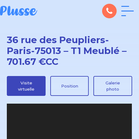
36 rue des Peupliers-
Paris-75013 – T1 Meublé –
701.67 €CC
Visite
Galerie
Position
virtuelle
photo