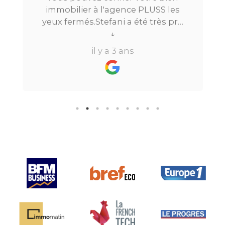
immobilier à l'agence PLUSS les
yeux fermés.Stefani a été très pro
tout au long du processus.Très
↓
réactive, elle a su répondre à
il y a 3 ans
toutes mes questions en moins de
24h par email ou par
téléphone.Pour finir, leur formule
"all inclusive" sans honoraire
supplémentaire est très bien
pensée et surtout la seule sur le
marché.