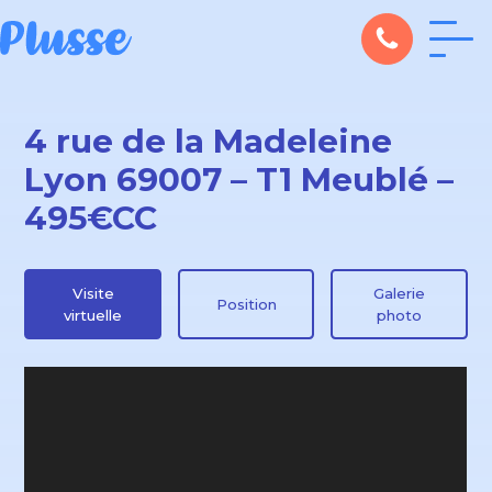
4 rue de la Madeleine
Lyon 69007 – T1 Meublé –
495€CC
Visite
Galerie
Position
virtuelle
photo