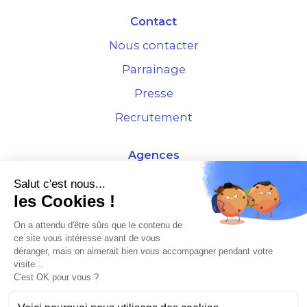
Contact
Nous contacter
Parrainage
Presse
Recrutement
Agences
4 Rue de la Bourse - 69001 Lyon
Salut c'est nous...
les Cookies !
10 rue d'Austerlitz - 75012 Paris
On a attendu d'être sûrs que le contenu de
ce site vous intéresse avant de vous
* Etude Xerfi 2022 : LES NOUVEAUX DÉFIS DES ADMINISTRATEURS DE BIENS
déranger, mais on aimerait bien vous accompagner pendant votre
À L'HORIZON 2025
visite...
C'est OK pour vous ?