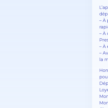
L’a
dépl
– À 
rapi
– À
Pres
– À 
– Av
la 
Hono
pour
Dépô
Loy
Mon
Mon