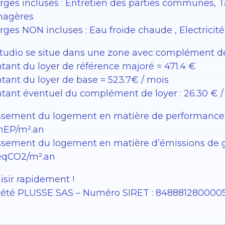
rges incluses : Entretien des parties communes, 
agères
ges NON incluses : Eau froide chaude , Electricité
studio se situe dans une zone avec complément de 
tant du loyer de référence majoré = 471.4 €
tant du loyer de base = 523.7€ / mois
tant éventuel du complément de loyer : 26.30 € /
ssement du logement en matière de performance én
EP/m².an
sement du logement en matière d’émissions de gaz à
éqCO2/m².an
isir rapidement !
iété PLUSSE SAS – ​​Numéro SIRET : 848881280000