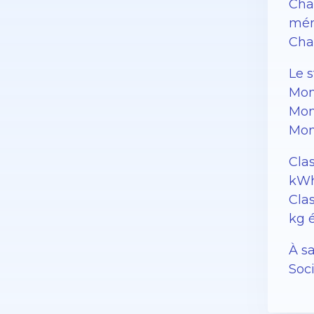
Cha
mén
Char
Le 
Mon
Mon
Mon
Cla
kWh
Clas
kg 
À sa
Soc