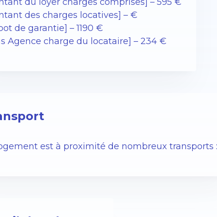
ntant du loyer charges comprises] – 595 €
ntant des charges locatives] – €
ot de garantie] – 1190 €
ais Agence charge du locataire] – 234 €
ansport
logement est à proximité de nombreux transports 