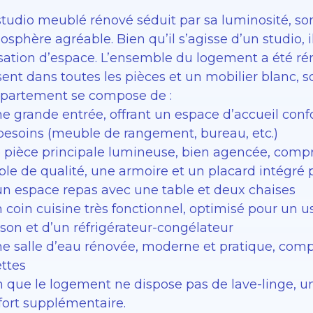
studio meublé rénové séduit par sa luminosité, s
sphère agréable. Bien qu’il s’agisse d’un studio, 
sation d’espace. L’ensemble du logement a été ré
ent dans toutes les pièces et un mobilier blanc, s
ppartement se compose de :
ne grande entrée, offrant un espace d’accueil con
 besoins (meuble de rangement, bureau, etc.)
 pièce principale lumineuse, bien agencée, compr
ple de qualité, une armoire et un placard intégré
un espace repas avec une table et deux chaises
n coin cuisine très fonctionnel, optimisé pour un 
sson et d’un réfrigérateur-congélateur
ne salle d’eau rénovée, moderne et pratique, com
ettes
n que le logement ne dispose pas de lave-linge, un
fort supplémentaire.