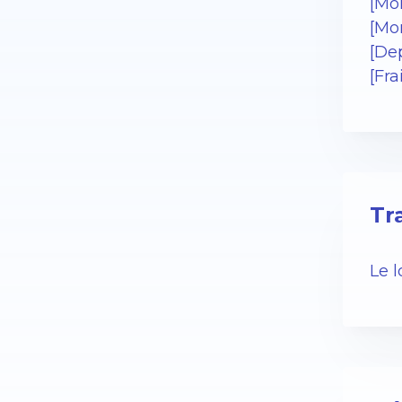
[Mo
[Mo
[Dep
[Fr
Tr
Le 