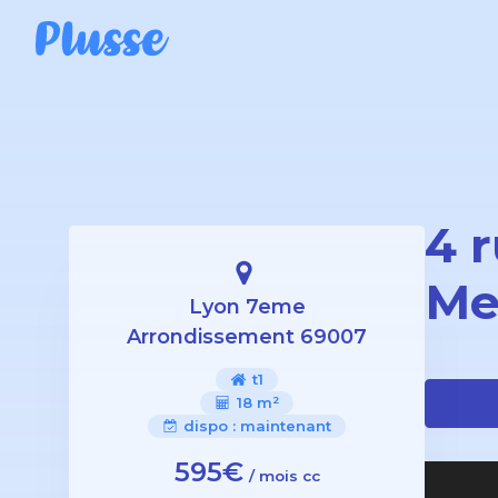
4 
Me
Lyon 7eme
Arrondissement 69007
t1
18 m²
dispo :
maintenant
595€
/ mois cc