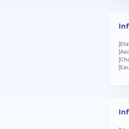
In
[Eta
[Asc
[Cha
[Ea
In