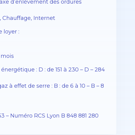
Taxe d’enlèvement des ordures
, Chauffage, Internet
loyer :
 mois
ergétique : D : de 151 à 230 – D – 284
 effet de serre : B : de 6 à 10 – B – 8
53 – Numéro RCS Lyon B 848 881 280