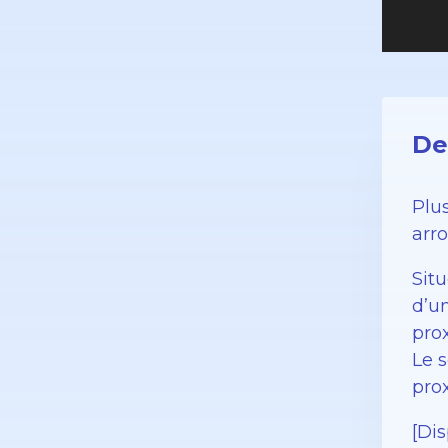
De
Plu
arr
Sit
d’u
prox
Le 
prox
[Dis