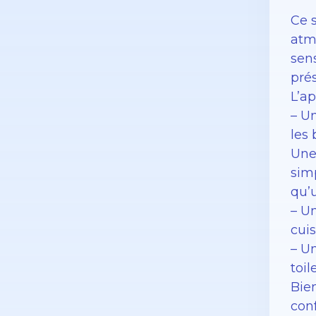
Ce 
atmo
sen
prés
L’a
– U
les
Une
sim
qu’
– U
cui
– U
toil
Bie
con