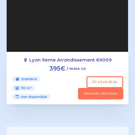
Lyon 9eme Arrondissement 69009
395€
/ mois cc
chambre
07 49 69 96 64
110 m²
Réserver votre visite
non disponible