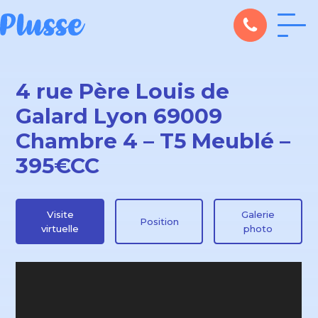
4 rue Père Louis de
Galard Lyon 69009
Chambre 4 – T5 Meublé –
395€CC
Visite
Galerie
Position
virtuelle
photo