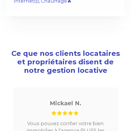
Internet🛜, Chauffage🔥
Ce que nos clients locataires
et propriétaires disent de
notre gestion locative
ael N.
Noé G.
nfier votre bien
Je cherchais un appart
'agence PLUSS les
Paris, tout s’est très bie