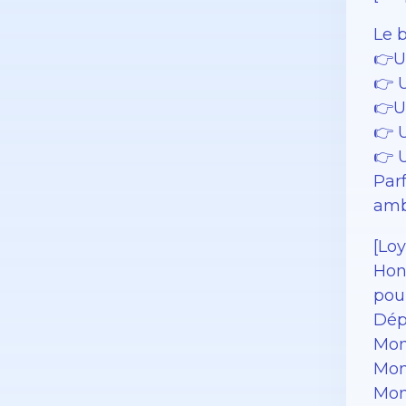
Le 
👉U
👉 
👉U
👉 
👉 
Par
amb
[Loy
Hono
pour
Dép
Mont
Mon
Mon