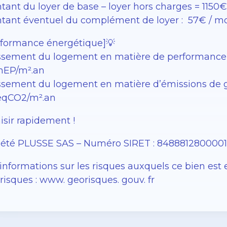
tant du loyer de base – loyer hors charges = 1150€
tant éventuel du complément de loyer : 57€ / mo
rformance énergétique]💡
ssement du logement en matière de performance éne
EP/m².an
sement du logement en matière d’émissions de gaz à
éqCO2/m².an
isir rapidement !
iété PLUSSE SAS – ​​Numéro SIRET : 848881280000
informations sur les risques auxquels ce bien est 
isques : www. georisques. gouv. fr