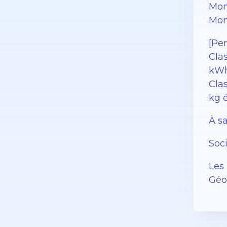
Mon
Mon
[Pe
Cla
kWh
Clas
kg 
À sa
Soc
Les 
Géor