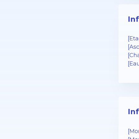
In
[Eta
[As
[Cha
[Ea
In
[Mo