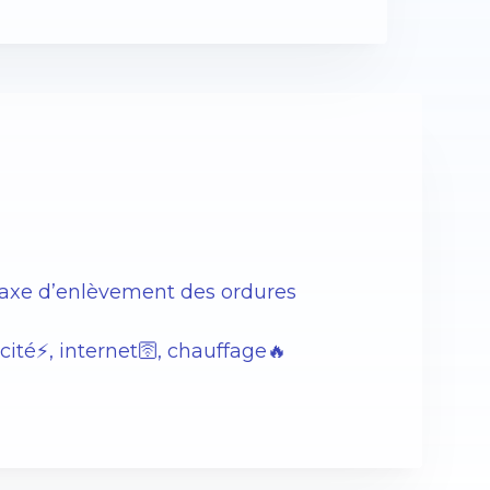
Taxe d’enlèvement des ordures
ité⚡️, internet🛜, chauffage🔥