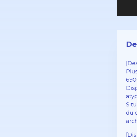
De
[Des
Plu
690
Dis
aty
Situ
du 
arc
[Di