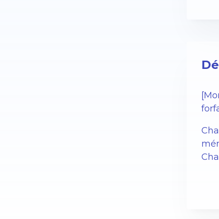
Dé
[Mo
forf
Cha
mén
Char