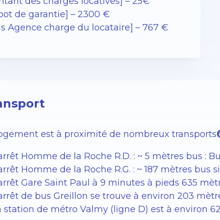
ntant des charges locatives] – 25€
pot de garantie] – 2300 €
ais Agence charge du locataire] – 767 €
ansport
logement est à proximité de nombreux transports
arrêt Homme de la Roche R.D. : ~ 5 mètres bus : Bus
arrêt Homme de la Roche R.G. : ~ 187 mètres bus s
’arrêt Gare Saint Paul à 9 minutes à pieds 635 mèt
arrêt de bus Greillon se trouve à environ 203 mètr
a station de métro Valmy (ligne D) est à environ 6