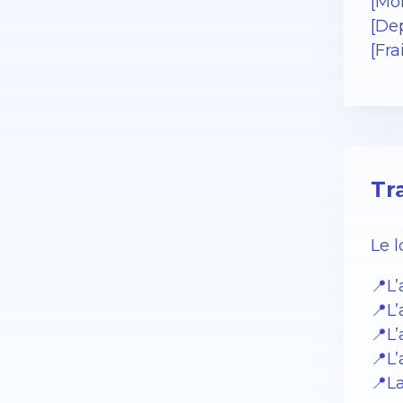
[Mo
[De
[Fr
Tr
Le 
📍L’
📍L’
📍L
📍L’
📍L