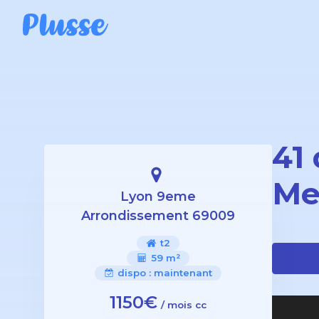
41
Me
Lyon 9eme
Arrondissement 69009
t2
59 m²
dispo :
maintenant
1150€
/ mois cc