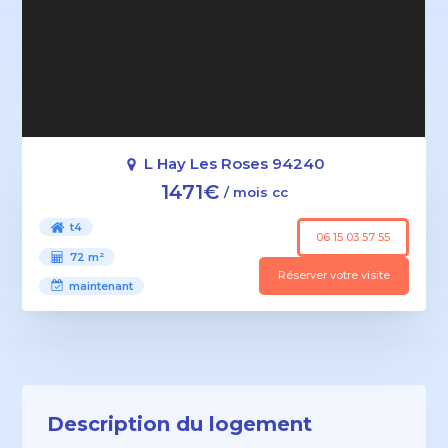
L Hay Les Roses 94240
1471€
/ mois cc
t4
06 15 03 57 55
72 m²
Réserver votre visite
maintenant
Description du logement