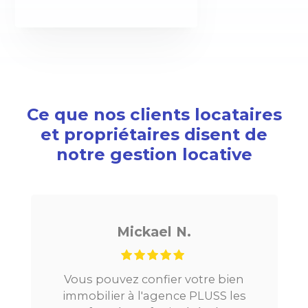
Ce que nos clients locataires
et propriétaires disent de
notre gestion locative
ickael N.
Noé G
z confier votre bien
Je cherchais un ap
à l'agence PLUSS les
Paris, tout s’est très