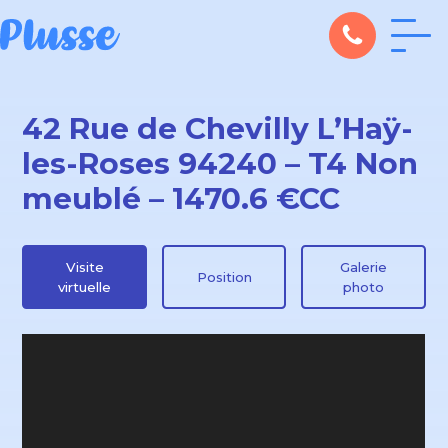
42 Rue de Chevilly L’Haÿ-
les-Roses 94240 – T4 Non
meublé – 1470.6 €CC
Visite
Galerie
Position
virtuelle
photo