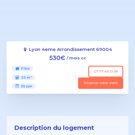
Lyon 4eme Arrondissement 69004
530€
/ mois cc
t1 bis
07 77 46 13 58
20 m²
Réserver votre visite
30 juin
Description du logement