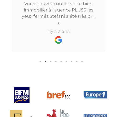
Vous pouvez confier votre bien
immobilier à l'agence PLUSS les
yeux fermés.Stefani a été très pro
tout au long du processus.Très
↓
réactive, elle a su répondre à
il y a 3 ans
toutes mes questions en moins de
24h par email ou par
téléphone.Pour finir, leur formule
"all inclusive" sans honoraire
supplémentaire est très bien
pensée et surtout la seule sur le
marché.