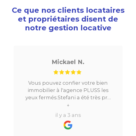
Ce que nos clients locataires
et propriétaires disent de
notre gestion locative
Mickael N.
Vous pouvez confier votre bien
immobilier à l'agence PLUSS les
yeux fermés.Stefani a été très pro
tout au long du processus.Très
↓
réactive, elle a su répondre à
il y a 3 ans
toutes mes questions en moins de
24h par email ou par
téléphone.Pour finir, leur formule