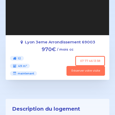
Lyon 3eme Arrondissement 69003
970€
/ mois cc
t2
07 77 46 13 58
49 m²
Réserver votre visite
maintenant
Description du logement