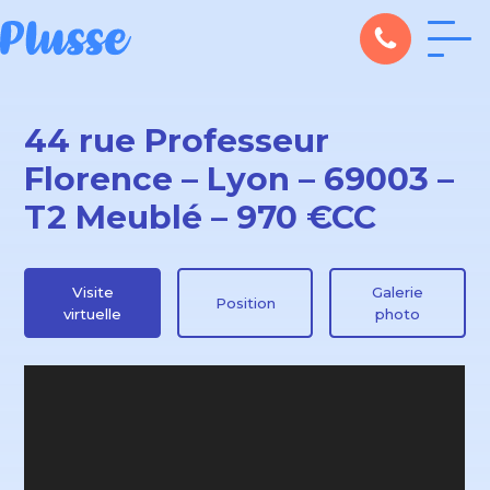
44 rue Professeur
Florence – Lyon – 69003 –
T2 Meublé – 970 €CC
Visite
Galerie
Position
virtuelle
photo