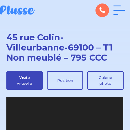
45 rue Colin-
Villeurbanne-69100 – T1
Non meublé – 795 €CC
Visite
Galerie
Position
virtuelle
photo