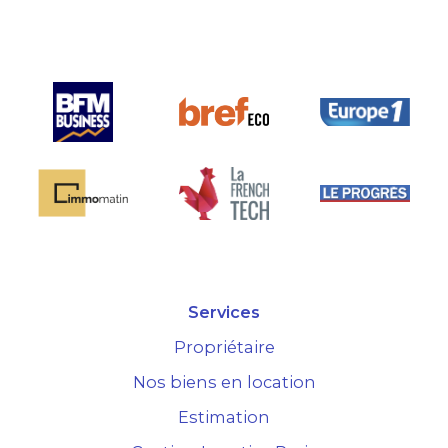
 la seule sur le
hé.
Services
Propriétaire
Nos biens en location
Estimation