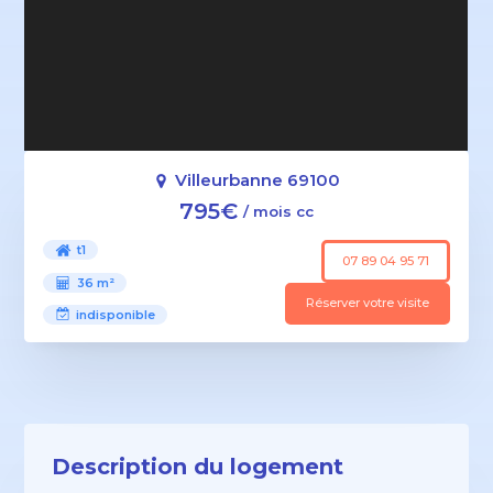
Villeurbanne 69100
795€
/ mois cc
t1
07 89 04 95 71
36 m²
Réserver votre visite
indisponible
Description du logement