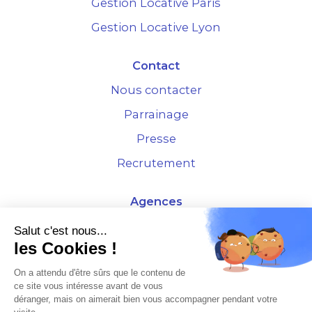
Gestion Locative Paris
Gestion Locative Lyon
Contact
Nous contacter
Parrainage
Presse
Recrutement
Agences
4 Rue de la Bourse - 69001 Lyon
Salut c'est nous...
les Cookies !
10 rue d'Austerlitz - 75012 Paris
On a attendu d'être sûrs que le contenu de
ce site vous intéresse avant de vous
* Etude Xerfi 2022 : LES NOUVEAUX DÉFIS DES ADMINISTRATEURS DE BIENS
déranger, mais on aimerait bien vous accompagner pendant votre
À L'HORIZON 2025