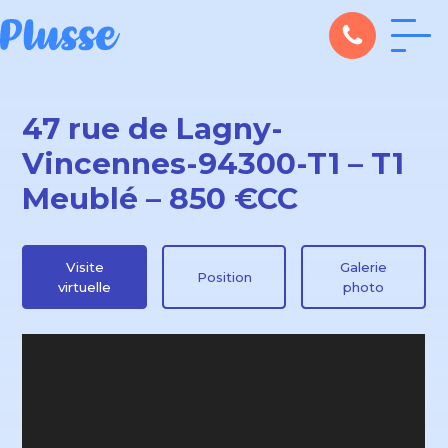
47 rue de Lagny-
Vincennes-94300-T1 – T1
Meublé – 850 €CC
Visite
Galerie
Position
virtuelle
photo