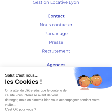
Gestion Locative Lyon
Contact
Nous contacter
Parrainage
Presse
Recrutement
Agences
4 Rue de la Bourse - 69001 Lyon
Salut c'est nous...
les Cookies !
10 rue d'Austerlitz - 75012 Paris
On a attendu d'être sûrs que le contenu de
ce site vous intéresse avant de vous
* Etude Xerfi 2022 : LES NOUVEAUX DÉFIS DES ADMINISTRATEURS DE BIENS
déranger, mais on aimerait bien vous accompagner pendant votre
À L'HORIZON 2025
visite...
C'est OK pour vous ?