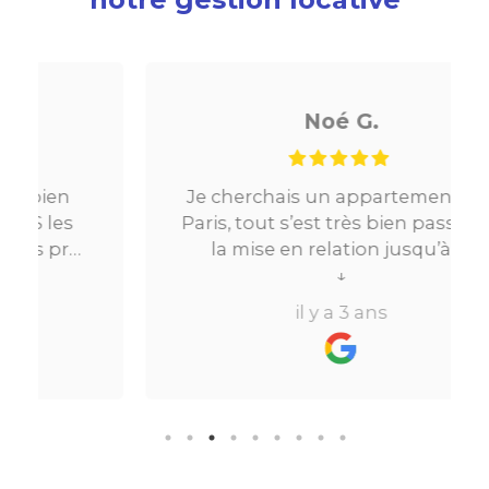
Noé G.
Je cherchais un appartement sur
Paris, tout s’est très bien passé. De
la mise en relation jusqu’à la
location. Le digital qui fait gagner
↓
beaucoup de temps ne fait pas
il y a 3 ans
perdre l’aspect humain ce qui est
vraiment bien ! Je recommande
fortement.