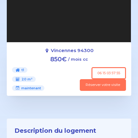
Vincennes 94300
850€
/ mois cc
t1
06 15 03 57 55
20 m²
Réserver votre visite
maintenant
Description du logement