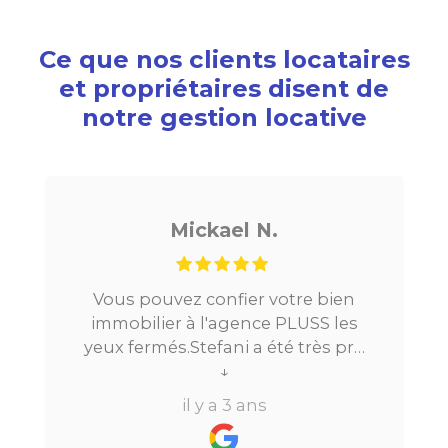
Ce que nos clients locataires
et propriétaires disent de
notre gestion locative
Mickael N.
Vous pouvez confier votre bien
immobilier à l'agence PLUSS les
P
yeux fermés.Stefani a été très pro
tout au long du processus.Très
↓
réactive, elle a su répondre à
il y a 3 ans
toutes mes questions en moins de
24h par email ou par