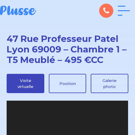
47 Rue Professeur Patel
Lyon 69009 – Chambre 1 –
T5 Meublé – 495 €CC
Visite
Galerie
Position
virtuelle
photo