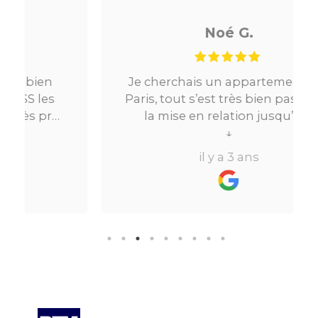
Noé G.
Je cherchais un appartement sur
Paris, tout s’est très bien passé. De
la mise en relation jusqu’à la
location. Le digital qui fait gagner
↓
beaucoup de temps ne fait pas
il y a 3 ans
perdre l’aspect humain ce qui est
vraiment bien ! Je recommande
fortement.