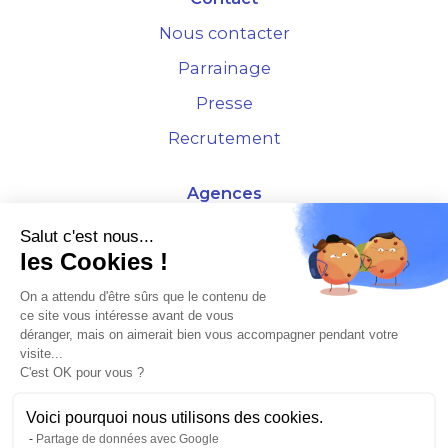
Nous contacter
Parrainage
Presse
Recrutement
Agences
4 Rue de la Bourse - 69001 Lyon
Salut c'est nous...
les Cookies !
10 rue d'Austerlitz - 75012 Paris
On a attendu d'être sûrs que le contenu de
ce site vous intéresse avant de vous
* Etude Xerfi 2022 : LES NOUVEAUX DÉFIS DES ADMINISTRATEURS DE BIENS
déranger, mais on aimerait bien vous accompagner pendant votre
À L'HORIZON 2025
visite...
C'est OK pour vous ?
Voici pourquoi nous utilisons des cookies.
Partage de données avec Google