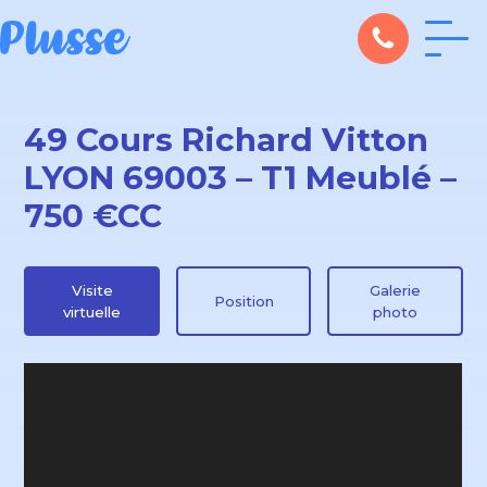
49 Cours Richard Vitton
LYON 69003 – T1 Meublé –
750 €CC
Visite
Galerie
Position
virtuelle
photo